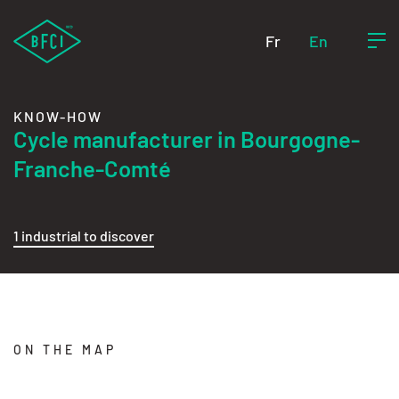
Fr
En
KNOW-HOW
Cycle manufacturer in Bourgogne-
Franche-Comté
1 industrial to discover
ON THE MAP