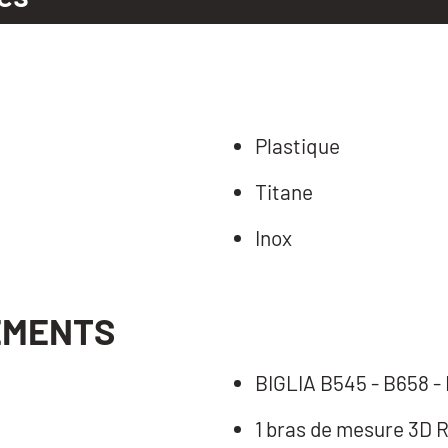
Plastique
Titane
Inox
EMENTS
BIGLIA B545 - B658 -
1 bras de mesure 3D