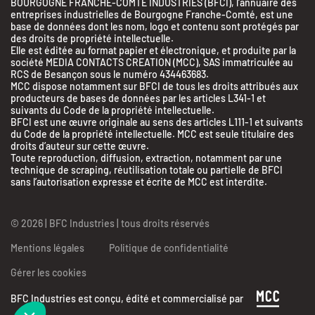
BOURGOGNE FRANCHE-COMTE INDUSTRIES (BFCI), l’annuaire des
entreprises industrielles de Bourgogne Franche-Comté, est une
base de données dont les nom, logo et contenu sont protégés par
des droits de propriété intellectuelle.
Elle est éditée au format papier et électronique, et produite par la
société MEDIA CONTACTS CREATION (MCC), SAS immatriculée au
RCS de Besançon sous le numéro 434463683.
MCC dispose notamment sur BFCI de tous les droits attribués aux
producteurs de bases de données par les articles L341-1 et
suivants du Code de la propriété intellectuelle.
BFCI est une œuvre originale au sens des articles L111-1 et suivants
du Code de la propriété intellectuelle. MCC est seule titulaire des
droits d’auteur sur cette œuvre.
Toute reproduction, diffusion, extraction, notamment par une
BFC Industries
technique de scraping, réutilisation totale ou partielle de BFCI
Utilise des Cookies
sans l’autorisation expresse et écrite de MCC est interdite.
aussi !
© 2026 | BFC Industries | tous droits réservés
On a attendu d'être sûrs que le contenu de ce site vous intéresse avant de
vous déranger, mais on aimerait bien vous accompagner pendant votre
Mentions légales
Politique de confidentialité
visite...
C'est OK pour vous ?
Gérer les cookies
Lire les mentions légales et les conditions d'utilisation du site
BFC Industries est conçu, édité et commercialisé par
Consentements certifiés par