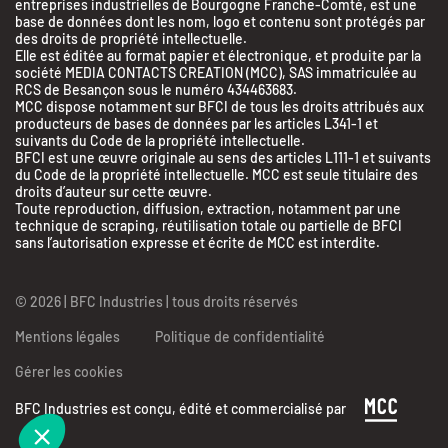
entreprises industrielles de Bourgogne Franche-Comté, est une
base de données dont les nom, logo et contenu sont protégés par
des droits de propriété intellectuelle.
Elle est éditée au format papier et électronique, et produite par la
société MEDIA CONTACTS CREATION (MCC), SAS immatriculée au
RCS de Besançon sous le numéro 434463683.
MCC dispose notamment sur BFCI de tous les droits attribués aux
producteurs de bases de données par les articles L341-1 et
suivants du Code de la propriété intellectuelle.
BFCI est une œuvre originale au sens des articles L111-1 et suivants
du Code de la propriété intellectuelle. MCC est seule titulaire des
droits d’auteur sur cette œuvre.
Toute reproduction, diffusion, extraction, notamment par une
BFC Industries
technique de scraping, réutilisation totale ou partielle de BFCI
Utilise des Cookies
sans l’autorisation expresse et écrite de MCC est interdite.
aussi !
© 2026 | BFC Industries | tous droits réservés
On a attendu d'être sûrs que le contenu de ce site vous intéresse avant de
vous déranger, mais on aimerait bien vous accompagner pendant votre
Mentions légales
Politique de confidentialité
visite...
C'est OK pour vous ?
Gérer les cookies
Lire les mentions légales et les conditions d'utilisation du site
BFC Industries est conçu, édité et commercialisé par
Consentements certifiés par