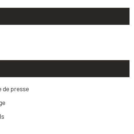
e de presse
ge
ls