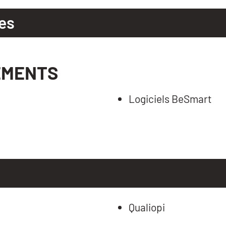
es
EMENTS
Logiciels BeSmart
Qualiopi