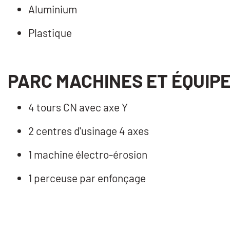
Aluminium
Plastique
PARC MACHINES ET ÉQUIP
4 tours CN avec axe Y
2 centres d'usinage 4 axes
1 machine électro-érosion
1 perceuse par enfonçage