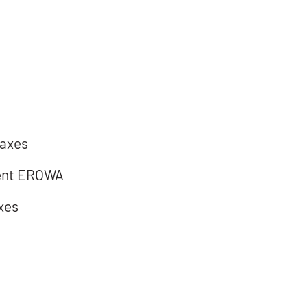
 axes
ment EROWA
axes