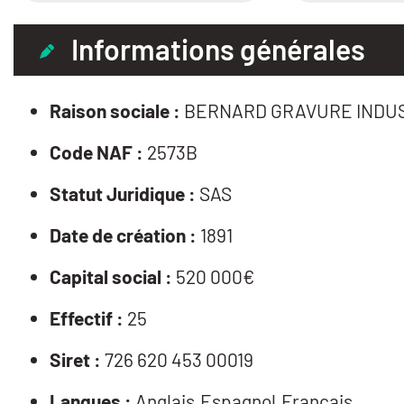
Informations générales
Raison sociale :
BERNARD GRAVURE INDU
Code NAF :
2573B
Statut Juridique :
SAS
Date de création :
1891
Capital social :
520 000€
Effectif :
25
Siret :
726 620 453 00019
Langues :
Anglais,Espagnol,Français