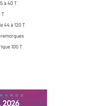
Grues automotrices 25 à 40 T
 T
 44 à 120 T
i-remorques
ique 100 T