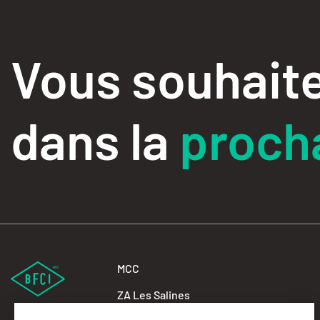
Vous souhaite
dans la
procha
MCC
ZA Les Salines