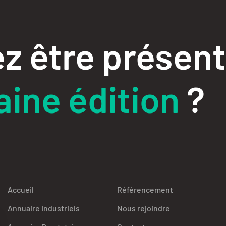
z être présent
ine édition
?
Accueil
Référencement
Annuaire Industriels
Nous rejoindre