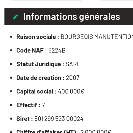
Informations générales
Raison sociale :
BOURGEOIS MANUTENTIO
Code NAF :
5224B
Statut Juridique :
SARL
Date de création :
2007
Capital social :
400 000€
Effectif :
7
Siret :
501 299 523 00024
Chiffre d'affaires (HT) :
2 000 000€