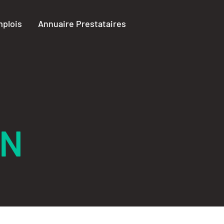
plois
Annuaire Prestataires
ON