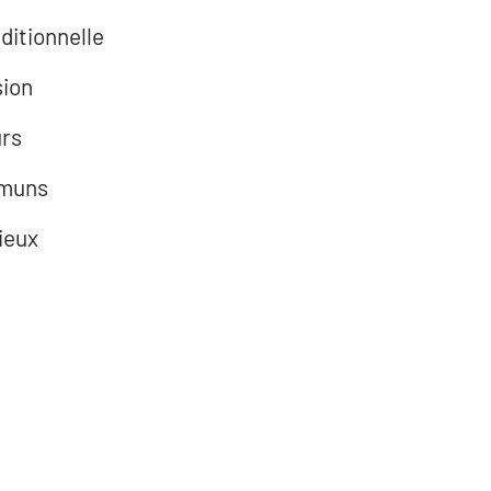
ditionnelle
sion
urs
mmuns
ieux