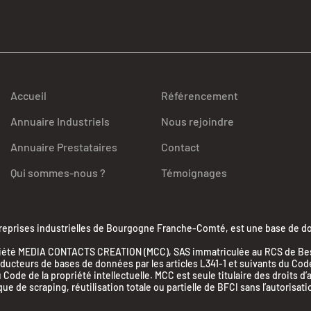
Accueil
Référencement
Annuaire Industriels
Nous rejoindre
Annuaire Prestataires
Contact
Qui sommes-nous ?
Témoignages
ises industrielles de Bourgogne Franche-Comté, est une base de donn
la société MEDIA CONTACTS CREATION (MCC), SAS immatriculée au RCS de 
cteurs de bases de données par les articles L341-1 et suivants du Code d
 Code de la propriété intellectuelle. MCC est seule titulaire des droits d
 de scraping, réutilisation totale ou partielle de BFCI sans l’autorisati