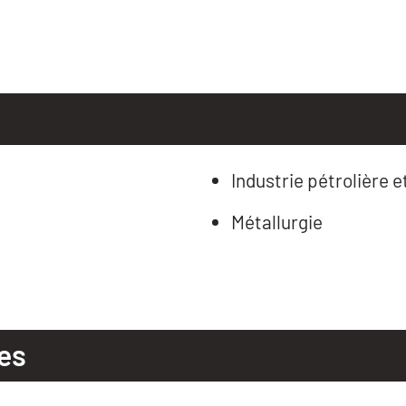
Industrie pétrolière e
Métallurgie
es