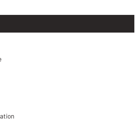
e
ation