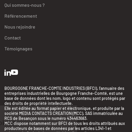
Qui sommes-nous ?
Référencement
Nous rejoindre
Contact
Témoignages
BOURGOGNE FRANCHE-COMTE INDUSTRIES (BFCI), l’annuaire des
entreprises industrielles de Bourgogne Franche-Comté, est une
base de données dont les nom, logo et contenu sont protégés par
des droits de propriété intellectuelle.
Elle est éditée au format papier et électronique, et produite par la
société MEDIA CONTACTS CREATION (MCC), SAS immatriculée au
BFC Industries
RCS de Besançon sous le numéro 434463683.
Utilise des Cookies
MCC dispose notamment sur BFCI de tous les droits attribués aux
producteurs de bases de données par les articles L341-1 et
aussi !