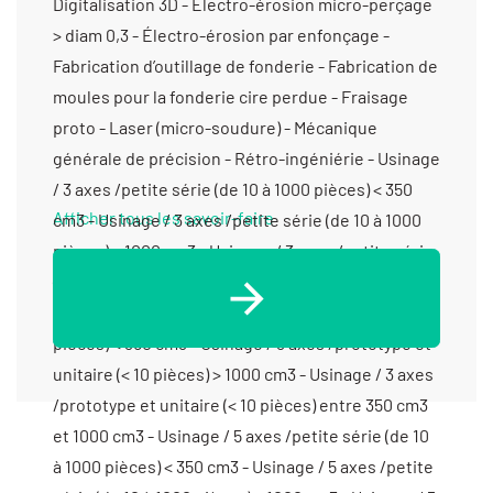
Digitalisation 3D - Electro-érosion micro-perçage
> diam 0,3 - Électro-érosion par enfonçage -
Fabrication d’outillage de fonderie - Fabrication de
moules pour la fonderie cire perdue - Fraisage
proto - Laser (micro-soudure) - Mécanique
générale de précision - Rétro-ingéniérie - Usinage
/ 3 axes /petite série (de 10 à 1000 pièces) < 350
Afficher tous les savoir-faire
cm3 - Usinage / 3 axes /petite série (de 10 à 1000
pièces) > 1000 cm3 - Usinage / 3 axes /petite série
(de 10 à 1000 pièces) entre 350 cm3 et 1000 cm3 -
Usinage / 3 axes /prototype et unitaire (< 10
pièces) < 350 cm3 - Usinage / 3 axes /prototype et
unitaire (< 10 pièces) > 1000 cm3 - Usinage / 3 axes
/prototype et unitaire (< 10 pièces) entre 350 cm3
et 1000 cm3 - Usinage / 5 axes /petite série (de 10
à 1000 pièces) < 350 cm3 - Usinage / 5 axes /petite