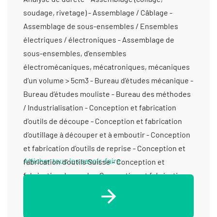
soudage, rivetage) - Assemblage / Câblage -
Assemblage de sous-ensembles / Ensembles
électriques / électroniques - Assemblage de
sous-ensembles, d’ensembles
électromécaniques, mécatroniques, mécaniques
d’un volume > 5cm3 - Bureau d’études mécanique -
Bureau d’études mouliste - Bureau des méthodes
/ Industrialisation - Conception et fabrication
d'outils de découpe - Conception et fabrication
d’outillage à découper et à emboutir - Conception
et fabrication d’outils de reprise - Conception et
Afficher tous les savoir-faire
fabrication d’outils Suisse - Conception et
fabrication de moule - Conception et fabrication
de ressorts - Contactage par sertissage -
Contactage par soudure - Découpage presse à
coulisseaux multiples - Découpage presse