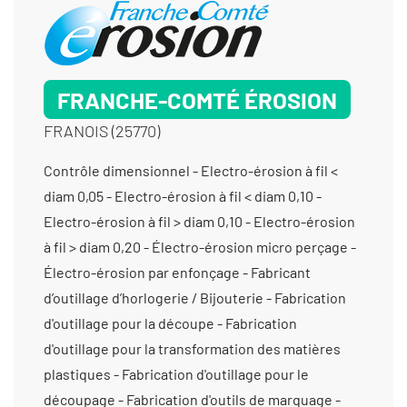
Rectification cylindrique inter - Rectification
plane - Surmoulage - Système robot vision
FRANCHE-COMTÉ ÉROSION
FRANOIS (25770)
Contrôle dimensionnel - Electro-érosion à fil < diam 0,05 - Electro-érosion à fil < diam 0,10 - Electro-érosion à fil > diam 0,10 - Electro-érosion à fil > diam 0,20 - Électro-érosion micro perçage - Électro-érosion par enfonçage - Fabricant d’outillage d’horlogerie / Bijouterie - Fabrication d'outillage pour la découpe - Fabrication d'outillage pour la transformation des matières plastiques - Fabrication d'outillage pour le découpage - Fabrication d'outils de marquage - Fabrication d’ensembles et de sous-ensembles - Fabrication d’outillage de presse - Fabrication d’outillage pour l’injection plastique - Fabrication de dispositifs médicaux non implantables - Fraisage proto - Fraisage série - Gravure - Gravure mécanique - Laser (gravure et marquage) - Micro-assemblage - Micro-usinage - Montage d’usinages - Prototypes (dispositifs médicaux) - Prototypes (fabrication) - Prototypes (tous métaux) - Usinage / 3 axes /petite série (de 10 à 1000 pièces) < 350 cm3 - Usinage / 3 axes /prototype et unitaire (< 10 pièces) < 350 cm3 - Usinage / 4 axes / moyenne série (de 1001 à 10 000 pièces) < 350 cm3 - Usinage / 4 axes /grande série (>10 000 pièces) < 350 cm3 - Usinage / 4 axes /petite série (de 10 à 1000 pièces) < 350 cm3 - Usinage / 4 axes /prototype et unitaire (< 10 pièces) < 350 cm3 - Usinage / 5 axes / moyenne série (de 1001 à 10 000 pièces) < 350 cm3 - Usinage / 5 axes /grande série (>10 000 pièces) < 350 cm3 - Usinage / 5 axes /petite série (de 10 à 1000 pièces) < 350 cm3 - Usinage / 5 axes /prototype et unitaire (< 10 pièces) < 350 cm3 -