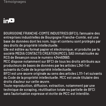
Témoignages
BOURGOGNE FRANCHE-COMTE INDUSTRIES (BFCI), l’annuaire des
entreprises industrielles de Bourgogne Franche-Comté, est une
base de données dont les nom, logo et contenu sont protégés par
des droits de propriété intellectuelle.
Elle est éditée au format papier et électronique, et produite par la
société MEDIA CONTACTS CREATION (MCC), SAS immatriculée au
RCS de Besançon sous le numéro 434463683.
MCC dispose notamment sur BFCI de tous les droits attribués aux
producteurs de bases de données par les articles L341-1 et
suivants du Code de la propriété intellectuelle.
BFCI est une œuvre originale au sens des articles L111-1 et suivants
du Code de la propriété intellectuelle. MCC est seule titulaire des
droits d’auteur sur cette œuvre.
Toute reproduction, diffusion, extraction, notamment par une
BFC Industries
technique de scraping, réutilisation totale ou partielle de BFCI
Utilise des Cookies
sans l’autorisation expresse et écrite de MCC est interdite.
aussi !