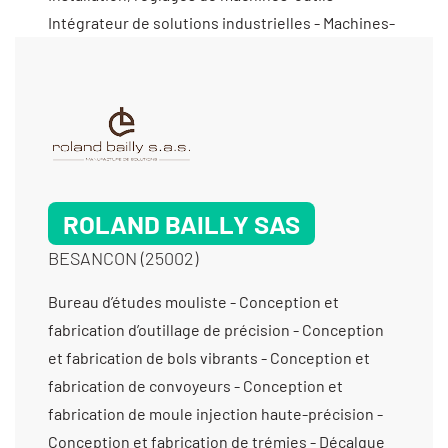
Intégrateur de solutions industrielles - Machines-
outils pour mise en forme par enlèvement de
matière - Maintenance machines spéciales -
Mécanique générale de précision - Micro-usinage
- Micromécanique - Microperçage - Négociant
machines spéciales - Programmation d’automates
- Prototypes (fabrication petite série) - Prototypes
ROLAND BAILLY SAS
(fabrication) - Rétrofit de machines spéciales
BESANCON (25002)
Bureau d’études mouliste - Conception et
fabrication d’outillage de précision - Conception
et fabrication de bols vibrants - Conception et
fabrication de convoyeurs - Conception et
fabrication de moule injection haute-précision -
Conception et fabrication de trémies - Décalque