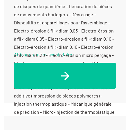
de disques de quantième - Décoration de pièces
de mouvements horlogers - Dévracage -
Dispositifs et appareillages pour l’assemblage -
Electro-érosion à fil < diam 0,03 - Electro-érosion
à fil < diam 0,05 - Electro-érosion à fil < diam 0,10 -
Electro-érosion à fil > diam 0,10 - Electro-érosion
Afficher tous les savoir-faire
à fil > diam 0,20 - Électro-érosion micro perçage -
Electro-érosion micro-perçage < diam 0,3 -
Electro-érosion micro-perçage > diam 0,3 -
Électro-érosion par enfonçage - Fabricant
d’outillage d’horlogerie / Bijouterie - Fabrication
additive (impression de pièces polymères) -
Injection thermoplastique - Mécanique générale
de précision - Micro-injection de thermoplastique
- Micro-usinage - Prototypes (fabrication petite
série) - Rectification cylindrique exter -