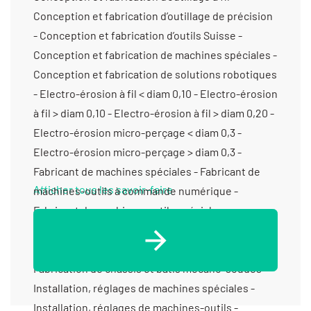
Conception et fabrication d’outillage de précision
- Conception et fabrication d’outils Suisse -
Conception et fabrication de machines spéciales -
Conception et fabrication de solutions robotiques
- Electro-érosion à fil < diam 0,10 - Electro-érosion
à fil > diam 0,10 - Electro-érosion à fil > diam 0,20 -
Electro-érosion micro-perçage < diam 0,3 -
Electro-érosion micro-perçage > diam 0,3 -
Fabricant de machines spéciales - Fabricant de
Afficher tous les savoir-faire
machines-outils à commande numérique -
Fabricant de machines-outils spéciales -
Fabrication d'outillage pour le découpage -
Fabrication d’ensembles et de sous-ensembles -
Fabrication de châssis et bâtis mécano-soudés -
Installation, réglages de machines spéciales -
Installation, réglages de machines-outils -