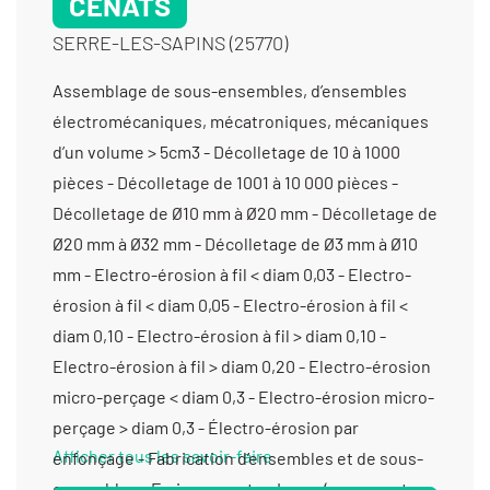
CENATS
SERRE-LES-SAPINS (25770)
Assemblage de sous-ensembles, d’ensembles électromécaniques, mécatroniques, mécaniques d’un volume > 5cm3 - Décolletage de 10 à 1000 pièces - Décolletage de 1001 à 10 000 pièces - Décolletage de Ø10 mm à Ø20 mm - Décolletage de Ø20 mm à Ø32 mm - Décolletage de Ø3 mm à Ø10 mm - Electro-érosion à fil < diam 0,03 - Electro-érosion à fil < diam 0,05 - Electro-érosion à fil < diam 0,10 - Electro-érosion à fil > diam 0,10 - Electro-érosion à fil > diam 0,20 - Electro-érosion micro-perçage < diam 0,3 - Electro-érosion micro-perçage > diam 0,3 - Électro-érosion par enfonçage - Fabrication d’ensembles et de sous-ensembles - Fraisage proto - Laser (gravure et marquage) - Mécanique générale de précision - Parachèvement (finition de bords) - Rectification plane - Tournage moyenne série (de 1001 à 10 000 pièces) - Tournage Ø de 20 à 200 mm - Tournage Ø de 201 à 400 mm - Tournage petite série (de 11 à 1000 pièces) - Tournage prototype et unitaire (< 10 pièces) - Usinage / 3 axes / moyenne série (de 1001 à 10 000 pièces) > 1000 cm3 - Usinage / 3 axes / moyenne série (de 1001 à 10 000 pièces) entre 350 cm3 et 1000 cm3 - Usinage / 3 axes /petite série (de 10 à 1000 pièces) < 350 cm3 - Usinage / 3 axes /petite série (de 10 à 1000 pièces) > 1000 cm3 - Usinage / 3 axes /petite série (de 10 à 1000 pièces) entre 350 cm3 et 1000 cm3 - Usinage / 3 axes /prototype et unitaire (< 10 pièces) < 350 cm3 - Usinage / 3 axes /prototype et unitaire (< 10 pièces) > 1000 cm3 - Usinage / 3 axes /prototype et unitaire (< 10 pièces) entre 350 cm3 et 1000 cm3 - Usinage / 4 axes / moyenne série (de 1001 à 10 000 pièces) < 350 cm3 - Usinage / 4 axes / moyenne série (de 1001 à 10 000 pièces) entre 350 cm3 et 1000 cm3 - Usinage / 4 axes /petite série (de 10 à 1000 pièces) < 350 cm3 -
Afficher tous les savoir-faire