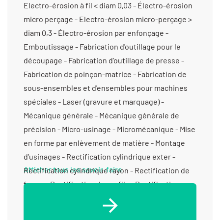
Electro-érosion à fil < diam 0,03 - Électro-érosion
micro perçage - Electro-érosion micro-perçage >
diam 0,3 - Électro-érosion par enfonçage -
Emboutissage - Fabrication d'outillage pour le
découpage - Fabrication d’outillage de presse -
Fabrication de poinçon-matrice - Fabrication de
sous-ensembles et d'ensembles pour machines
spéciales - Laser (gravure et marquage) -
Mécanique générale - Mécanique générale de
précision - Micro-usinage - Micromécanique - Mise
en forme par enlèvement de matière - Montage
d’usinages - Rectification cylindrique exter -
Afficher tous les savoir-faire
Rectification cylindrique rayon - Rectification de
forme - Rectification de profils - Rectification
plane - Tournage 4 axes - Usinage / 3 axes
/prototype et unitaire (< 10 pièces) < 350 cm3 -