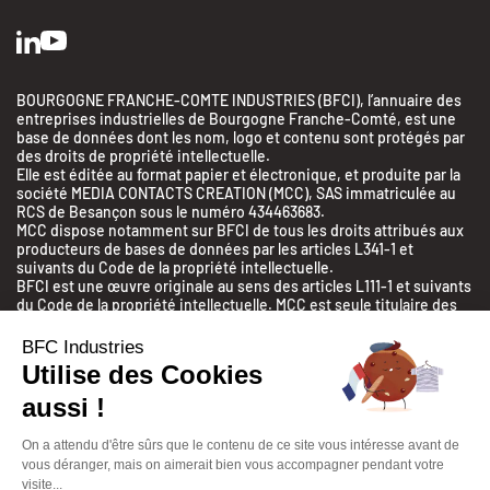
BOURGOGNE FRANCHE-COMTE INDUSTRIES (BFCI), l’annuaire des
entreprises industrielles de Bourgogne Franche-Comté, est une
base de données dont les nom, logo et contenu sont protégés par
des droits de propriété intellectuelle.
Elle est éditée au format papier et électronique, et produite par la
société MEDIA CONTACTS CREATION (MCC), SAS immatriculée au
RCS de Besançon sous le numéro 434463683.
MCC dispose notamment sur BFCI de tous les droits attribués aux
producteurs de bases de données par les articles L341-1 et
suivants du Code de la propriété intellectuelle.
BFCI est une œuvre originale au sens des articles L111-1 et suivants
du Code de la propriété intellectuelle. MCC est seule titulaire des
droits d’auteur sur cette œuvre.
Toute reproduction, diffusion, extraction, notamment par une
BFC Industries
technique de scraping, réutilisation totale ou partielle de BFCI
Utilise des Cookies
sans l’autorisation expresse et écrite de MCC est interdite.
aussi !
© 2026 | BFC Industries | tous droits réservés
On a attendu d'être sûrs que le contenu de ce site vous intéresse avant de
vous déranger, mais on aimerait bien vous accompagner pendant votre
Mentions légales
Politique de confidentialité
visite...