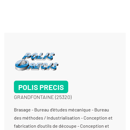
POLIS PRECIS
GRANDFONTAINE (25320)
Brasage - Bureau d’études mécanique - Bureau des méthodes / Industrialisation - Conception et fabrication d'outils de découpe - Conception et fabrication d’outillage à découper et à emboutir - Conception et fabrication d’outillage de précision - Conception et fabrication d’outillage de presse - Conception et fabrication d’outillage de produits complexes - Conception et fabrication d’outils à suivre - Conception et fabrication d’outils de reprise - Conception et fabrication d’outils Suisse - Conception et fabrication de moule injection haute-précision - Conception et fabrication de moules métalliques - Contrôle dimensionnel - Electro-érosion à fil > diam 0,10 - Electro-érosion à fil > diam 0,20 - Électro-érosion micro perçage - Electro-érosion micro-perçage < diam 0,3 - Électro-érosion par enfonçage - Fabricant d’outillage d’horlogerie / Bijouterie - Fabrication d'outillage pour la découpe - Fabrication d'outillage pour le découpage - Fabrication d’ensembles et de sous-ensembles - Fabrication d’outillage de presse - Fabrication d’outillage pour l’injection plastique - Fabrication de dispositifs médicaux non implantables - Fabrication de poinçon-matrice - Fabrication de sous-ensembles et d'ensembles pour machines spéciales - Maintenance d’outillage - Métallurgie des poudres - Métrologie avec contact (palpage) - Prestation - Métrologie sans contact (vidéo, optique, scanner) - Prestation - Micro-usinage - Polissage brillantage au tonneau (tribofinition) - Polissage électrolytique - Polissage technique sans déformation - Prototypes (fabrication petite série) -