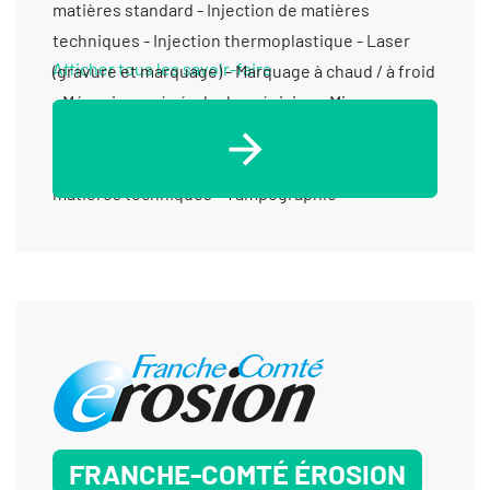
matières standard - Injection de matières
techniques - Injection thermoplastique - Laser
Afficher tous les savoir-faire
(gravure et marquage) - Marquage à chaud / à froid
- Mécanique générale de précision - Micro-
injection de thermoplastique - Surmoulage -
Surmoulage matières standard - Surmoulage
matières techniques - Tampographie
FRANCHE-COMTÉ ÉROSION