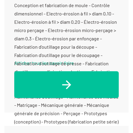
Conception et fabrication de moule - Contrôle
dimensionnel - Electro-érosion à fil > diam 0,10 -
Electro-érosion à fil > diam 0,20 - Électro-érosion
micro perçage - Electro-érosion micro-perçage >
diam 0,3 - Électro-érosion par enfonçage -
Fabrication d'outillage pour la découpe -
Fabrication d'outillage pour le découpage -
Afficher tous les savoir-faire
Fabrication d’outillage de presse - Fabrication
d’outillage pour l’injection plastique - Fabrication
de poinçon-matrice - Filetage - Fraisage
horizontal - Fraisage proto - Fraisage série -
Maintenance d’outillage - Maintenance des moules
- Matriçage - Mécanique générale - Mécanique
générale de précision - Perçage - Prototypes
(conception) - Prototypes (fabrication petite série)
- Prototypes (fabrication) - Rectification