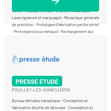
PRESSE ÉTUDE
POUILLEY-LES-VIGNES (25115)
Bureau d’études mécanique - Conception et fabrication d'outils de découpe - Conception et fabrication d’outillage de précision - Conception et fabrication d’outils à suivre - Conception et fabrication d’outils de reprise - Conception et fabrication d’outils Suisse - Electro-érosion à fil > diam 0,10 - Electro-érosion à fil > diam 0,20 - Électro-érosion micro perçage - Electro-érosion micro-perçage < diam 0,3 - Electro-érosion micro-perçage > diam 0,3 - Électro-érosion par enfonçage - Fabricant d’outillage d’horlogerie / Bijouterie - Fabricant de machines spéciales - Fabrication d'outillage pour la découpe - Fabrication d'outillage pour le découpage - Fabrication de dispositifs médicaux non implantables - Fabrication mécanique autour de l’électronique - Fraisage proto - Fraisage série - Fraisage vertical - Laser (gravure et marquage) - Machines spéciales d’assemblage (auto / semi-auto) - Maintenance machines spéciales - Mécanique générale de précision - Micromécanique - Prototypes (fabrication petite série) - Rectification cylindrique exter - Rectification plane - Rétrofit d'outillage - Rétrofit d’outils - Tournage Ø de 20 à 200 mm - Tournage petite série (de 11 à 1000 pièces) - Tournage prototype et unitaire (< 10 pièces) - Usinage / 3 axes /petite série (de 10 à 1000 pièces) < 350 cm3 - Usinage / 3 axes /petite série (de 10 à 1000 pièces) entre 350 cm3 et 1000 cm3 - Usinage / 3 axes /prototype et unitaire (< 10 pièces) < 350 cm3 - Usinage / 3 axes /prototype et unitaire (< 10 pièces) entre 350 cm3 et 1000 cm3