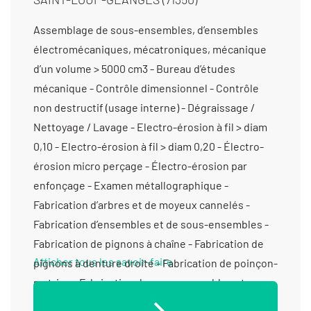
Assemblage de sous-ensembles, d’ensembles électromécaniques, mécatroniques, mécanique d’un volume > 5000 cm3 - Bureau d’études mécanique - Contrôle dimensionnel - Contrôle non destructif (usage interne) - Dégraissage / Nettoyage / Lavage - Electro-érosion à fil > diam 0,10 - Electro-érosion à fil > diam 0,20 - Électro-érosion micro perçage - Électro-érosion par enfonçage - Examen métallographique - Fabrication d’arbres et de moyeux cannelés - Fabrication d’ensembles et de sous-ensembles - Fabrication de pignons à chaîne - Fabrication de pignons à denture droite - Fabrication de poinçon-matrice - Fabrication de sous-ensembles et d'ensembles pour machines spéciales - Filetage - Fraisage horizontal - Fraisage proto - Fraisage série - Fraisage vertical - Gravure mécanique - Laser (gravure et marquage) - Mécanique générale de précision - Prototypes (fabrication petite série) - Prototypes (tous métaux) - Rechargement dur par PTA - Rectification cylindrique exter - Rectification cylindrique inter - Rectification cylindrique rayon - Rectification plane - Tournage 3 axes - Tournage 4 axes - Tournage 5 axes - Tournage Ø 401 mm à 1000 mm - Tournage Ø de 20 à 200 mm - Tournage Ø de 201 à 400 mm - Tournage petite série (de 11 à 1000 pièces) - Tournage prototype et unitaire (< 10 pièces)
Afficher tous les savoir-faire