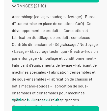
VARANGES (21110)
Assemblage (collage, soudage, rivetage) - Bureau d'études (mise en place de solutions CAO) - Co-développement de produits - Conception et fabrication d’outillage de produits complexes - Contrôle dimensionnel - Dégraissage / Nettoyage / Lavage - Ébavurage technique - Électro-érosion par enfonçage - Emballage et conditionnement - Fabricant d'équipements de levage - Fabricant de machines spéciales - Fabrication d’ensembles et de sous-ensembles - Fabrication de châssis et bâtis mécano-soudés - Fabrication de sous-ensembles et d'ensembles pour machines spéciales - Filetage - Fraisage grandes dimensions - Fraisage horizontal - Fraisage proto - Fraisage série - Fraisage vertical - Gabarit de contrôle/ Maquette de contrôle - Gravure - Machines spéciales d’assemblage (auto / semi-auto) - Maintenance machines spéciales - Mécanique générale de précision - Mécano soudure - Métrologie avec contact (palpage) - Usage interne - Montage d’usinages - Perçage - Rectification plane - Sablage - Taraudage - Tournage 2 axes - Tournage 3 axes - Tournage 4 axes - Tournage multifonctions - Tournage Ø 401 mm à 1000 mm - Tournage Ø de 20 à 200 mm - Tournage Ø de 201 à 400 mm -
Afficher tous les savoir-faire