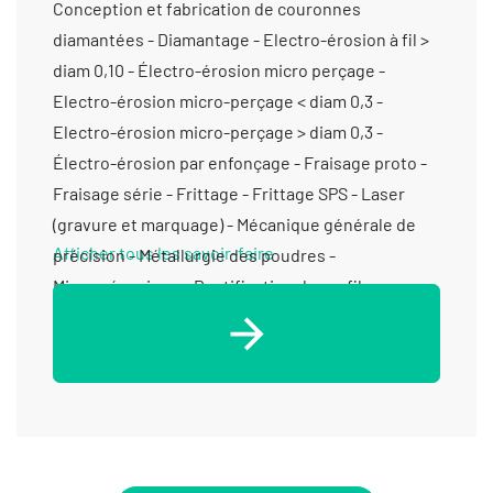
Conception et fabrication de couronnes
diamantées - Diamantage - Electro-érosion à fil >
diam 0,10 - Électro-érosion micro perçage -
Electro-érosion micro-perçage < diam 0,3 -
Electro-érosion micro-perçage > diam 0,3 -
Électro-érosion par enfonçage - Fraisage proto -
Fraisage série - Frittage - Frittage SPS - Laser
(gravure et marquage) - Mécanique générale de
Afficher tous les savoir-faire
précision - Métallurgie des poudres -
Micromécanique - Rectification de profils -
Rectification plane - Rétrofit d’outils