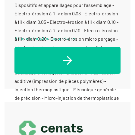
Dispositifs et appareillages pour l’assemblage -
Electro-érosion à fil < diam 0,03 - Electro-érosion
à fil < diam 0,05 - Electro-érosion à fil < diam 0,10 -
Electro-érosion à fil > diam 0,10 - Electro-érosion
Afficher tous les savoir-faire
à fil > diam 0,20 - Électro-érosion micro perçage -
Electro-érosion micro-perçage < diam 0,3 -
Electro-érosion micro-perçage > diam 0,3 -
Électro-érosion par enfonçage - Fabricant
d’outillage d’horlogerie / Bijouterie - Fabrication
additive (impression de pièces polymères) -
Injection thermoplastique - Mécanique générale
de précision - Micro-injection de thermoplastique
- Micro-usinage - Prototypes (fabrication petite
série) - Rectification cylindrique exter -
Rectification cylindrique inter - Rectification
plane - Surmoulage - Système robot vision