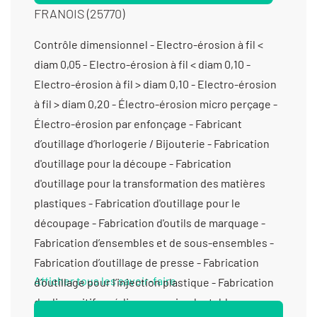
FRANOIS (25770)
Contrôle dimensionnel - Electro-érosion à fil < diam 0,05 - Electro-érosion à fil < diam 0,10 - Electro-érosion à fil > diam 0,10 - Electro-érosion à fil > diam 0,20 - Électro-érosion micro perçage - Électro-érosion par enfonçage - Fabricant d’outillage d’horlogerie / Bijouterie - Fabrication d'outillage pour la découpe - Fabrication d'outillage pour la transformation des matières plastiques - Fabrication d'outillage pour le découpage - Fabrication d'outils de marquage - Fabrication d’ensembles et de sous-ensembles - Fabrication d’outillage de presse - Fabrication d’outillage pour l’injection plastique - Fabrication de dispositifs médicaux non implantables - Fraisage proto - Fraisage série - Gravure - Gravure mécanique - Laser (gravure et marquage) - Micro-assemblage - Micro-usinage - Montage d’usinages - Prototypes (dispositifs médicaux) - Prototypes (fabrication) - Prototypes (tous métaux) - Usinage / 3 axes /petite série (de 10 à 1000 pièces) < 350 cm3 - Usinage / 3 axes /prototype et unitaire (< 10 pièces) < 350 cm3 - Usinage / 4 axes / moyenne série (de 1001 à 10 000 pièces) < 350 cm3 - Usinage / 4 axes /grande série (>10 000 pièces) < 350 cm3 - Usinage / 4 axes /petite série (de 10 à 1000 pièces) < 350 cm3 - Usinage / 4 axes /prototype et unitaire (< 10 pièces) < 350 cm3 - Usinage / 5 axes / moyenne série (de 1001 à 10 000 pièces) < 350 cm3 - Usinage / 5 axes /grande série (>10 000 pièces) < 350 cm3 - Usinage / 5 axes /petite série (de 10 à 1000 pièces) < 350 cm3 - Usinage / 5 axes /prototype et unitaire (< 10 pièces) < 350 cm3 -
Afficher tous les savoir-faire