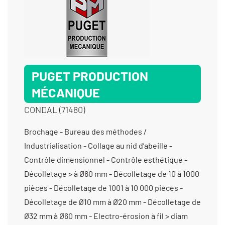
PUGET PRODUCTION
MÉCANIQUE
CONDAL (71480)
Brochage - Bureau des méthodes / Industrialisation - Collage au nid d’abeille - Contrôle dimensionnel - Contrôle esthétique - Décolletage > à Ø60 mm - Décolletage de 10 à 1000 pièces - Décolletage de 1001 à 10 000 pièces - Décolletage de Ø10 mm à Ø20 mm - Décolletage de Ø32 mm à Ø60 mm - Electro-érosion à fil > diam 0,20 - Électro-érosion par enfonçage - Emmanchement / Chassage / Rivetage / Déformation - Fabrication d’ensembles et de sous-ensembles - Filetage - Laser (gravure et marquage) - Mécanique générale - Perçage - Production sous contrat - Produits métalliques ferreux / non-ferreux (transformation et vente) - Produits opérations sur produits semi-finis - Taillage de moyeux cannelés - Taillage de pignons à denture droite - Taillage de pignons coniques - Taraudage - Tournage 2 axes - Tournage 3 axes - Tournage 4 axes - Tournage 5 axes - Tournage moyenne série (de 1001 à 10 000 pièces) - Tournage multifonctions - Tournage Ø de 20 à 200 mm - Tournage Ø de 201 à 400 mm - Tournage petite série (de 11 à 1000 pièces) - Tournage prototype et unitaire (< 10 pièces) - Usinage / 5 axes / moyenne série (de 1001 à 10 000 pièces) < 350 cm3 - Usinage / 5 axes / moyenne série (de 1001 à 10 000 pièces) entre 350 cm3 et 1000 cm3 - Usinage / 5 axes /petite série (de 10 à 1000 pièces) < 350 cm3 - Usinage / 5