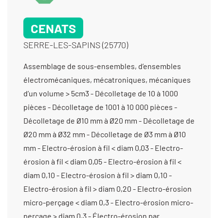
CENATS
SERRE-LES-SAPINS (25770)
Assemblage de sous-ensembles, d’ensembles électromécaniques, mécatroniques, mécaniques d’un volume > 5cm3 - Décolletage de 10 à 1000 pièces - Décolletage de 1001 à 10 000 pièces - Décolletage de Ø10 mm à Ø20 mm - Décolletage de Ø20 mm à Ø32 mm - Décolletage de Ø3 mm à Ø10 mm - Electro-érosion à fil < diam 0,03 - Electro-érosion à fil < diam 0,05 - Electro-érosion à fil < diam 0,10 - Electro-érosion à fil > diam 0,10 - Electro-érosion à fil > diam 0,20 - Electro-érosion micro-perçage < diam 0,3 - Electro-érosion micro-perçage > diam 0,3 - Électro-érosion par enfonçage - Fabrication d’ensembles et de sous-ensembles - Fraisage proto - Laser (gravure et marquage) - Mécanique générale de précision - Parachèvement (finition de bords) - Rectification plane - Tournage moyenne série (de 1001 à 10 000 pièces) - Tournage Ø de 20 à 200 mm - Tournage Ø de 201 à 400 mm - Tournage petite série (de 11 à 1000 pièces) - Tournage prototype et unitaire (< 10 pièces) - Usinage / 3 axes / moyenne série (de 1001 à 10 000 pièces) > 1000 cm3 - Usinage / 3 axes / moyenne série (de 1001 à 10 000 pièces) entre 350 cm3 et 1000 cm3 - Usinage / 3 axes /petite série (de 10 à 1000 pièces) < 350 cm3 - Usinage / 3 axes /petite série (de 10 à 1000 pièces) > 1000 cm3 - Usinage / 3 axes /petite série (de 10 à 1000 pièces) entre 350 cm3 et 1000 cm3 - Usinage / 3 axes /prototype et unitaire (< 10 pièces) < 350 cm3 - Usinage / 3 axes /prototype et unitaire (< 10 pièces) > 1000 cm3 - Usinage / 3 axes /prototype et unitaire (< 10 pièces) entre 350 cm3 et 1000 cm3 - Usinage / 4 axes / moyenne série (de 1001 à 10 000 pièces) < 350 cm3 - Usinage / 4 axes / moyenne série (de 1001 à 10 000 pièces) entre 350 cm3 et 1000 cm3 - Usinage / 4 axes /petite série (de 10 à 1000 pièces) < 350 cm3 -