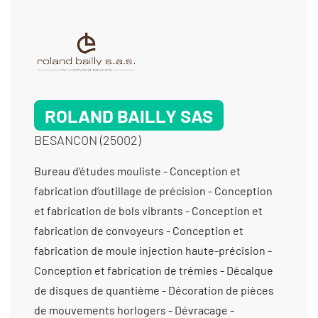
cylindrique exter - Rectification de profils -
Tournage 2 axes - Tournage Ø de 20 à 200 mm -
Tournage prototype et unitaire (< 10 pièces) -
Usinage / 3 axes /prototype et unitaire (< 10
pièces) < 350 cm3 - Usinage matériaux durs -
ROLAND BAILLY SAS
Usinage métaux communs
BESANCON (25002)
Bureau d’études mouliste - Conception et
fabrication d’outillage de précision - Conception
et fabrication de bols vibrants - Conception et
fabrication de convoyeurs - Conception et
fabrication de moule injection haute-précision -
Conception et fabrication de trémies - Décalque
de disques de quantième - Décoration de pièces
de mouvements horlogers - Dévracage -