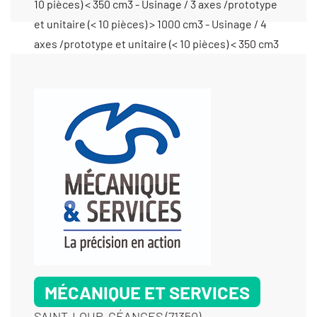
10 pièces) < 350 cm3 - Usinage / 3 axes /prototype
et unitaire (< 10 pièces) > 1000 cm3 - Usinage / 4
axes /prototype et unitaire (< 10 pièces) < 350 cm3
- Usinage / 4 axes /prototype et unitaire (< 10
pièces) > 1000 cm3 - Usinage / 4 axes /prototype
et unitaire (< 10 pièces) entre 350 cm3 et 1000 cm3
- Usinage / 5 axes /prototype et unitaire (< 10
pièces) < 350 cm3 - Usinage / 5 axes /prototype et
unitaire (< 10 pièces) > 1000 cm3 - Usinage métaux
communs
MÉCANIQUE ET SERVICES
SAINT-LOUP-GÉANGES (71350)