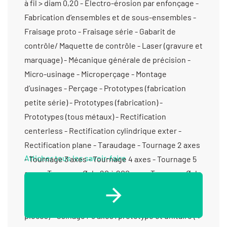
à fil > diam 0,20 - Électro-érosion par enfonçage -
Fabrication d’ensembles et de sous-ensembles -
Fraisage proto - Fraisage série - Gabarit de
contrôle/ Maquette de contrôle - Laser (gravure et
marquage) - Mécanique générale de précision -
Micro-usinage - Microperçage - Montage
d’usinages - Perçage - Prototypes (fabrication
petite série) - Prototypes (fabrication) -
Prototypes (tous métaux) - Rectification
centerless - Rectification cylindrique exter -
Rectification plane - Taraudage - Tournage 2 axes
Afficher tous les savoir-faire
- Tournage 3 axes - Tournage 4 axes - Tournage 5
axes - Tournage Ø de 20 à 200 mm - Tournage Ø de
201 à 400 mm - Tournage petite série (de 11 à 1000
pièces) - Tournage prototype et unitaire (< 10
pièces) - Usinage / 3 axes /prototype et unitaire (<