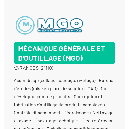
mise en forme sans enlèvement de matière -
Maintenance machines-outils - Mise en forme
sans enlèvement de matière - Négoce de produits
industriels - Pliage - Poinçonneuse - Redressage -
Rétrofit machines-outils
MÉCANIQUE GÉNÉRALE ET
D'OUTILLAGE (MGO)
VARANGES (21110)
Assemblage (collage, soudage, rivetage) - Bureau d'études (mise en place de solutions CAO) - Co-développement de produits - Conception et fabrication d’outillage de produits complexes - Contrôle dimensionnel - Dégraissage / Nettoyage / Lavage - Ébavurage technique - Électro-érosion par enfonçage - Emballage et conditionnement - Fabricant d'équipements de levage - Fabricant de machines spéciales - Fabrication d’ensembles et de sous-ensembles - Fabrication de châssis et bâtis mécano-soudés - Fabrication de sous-ensembles et d'ensembles pour machines spéciales - Filetage - Fraisage grandes dimensions - Fraisage horizontal - Fraisage proto - Fraisage série - Fraisage vertical - Gabarit de contrôle/ Maquette de contrôle - Gravure - Machines spéciales d’assemblage (auto / semi-auto) - Maintenance machines spéciales - Mécanique générale de précision - Mécano soudure - Métrologie avec contact (palpage) - Usage interne - Montage d’usinages - Perçage - Rectification plane - Sablage - Taraudage - Tournage 2 axes - Tournage 3 axes - Tournage 4 axes - Tournage multifonctions - Tournage Ø 401 mm à 1000 mm - Tournage Ø de 20 à 200 mm - Tournage Ø de 201 à 400 mm -