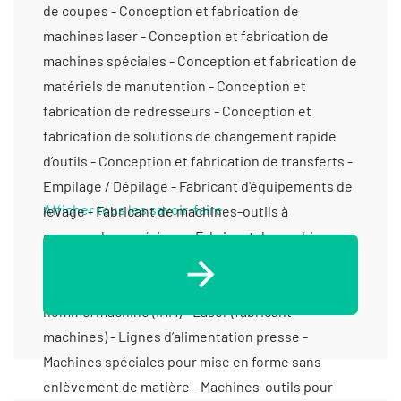
de coupes - Conception et fabrication de
machines laser - Conception et fabrication de
machines spéciales - Conception et fabrication de
matériels de manutention - Conception et
fabrication de redresseurs - Conception et
fabrication de solutions de changement rapide
d’outils - Conception et fabrication de transferts -
Empilage / Dépilage - Fabricant d'équipements de
Afficher tous les savoir-faire
levage - Fabricant de machines-outils à
commande numérique - Fabricant de machines-
outils de série - Fabrication de sous-ensembles et
d'ensembles pour machines spéciales - Interface
homme/machine (IHM) - Laser (fabricant
machines) - Lignes d’alimentation presse -
Machines spéciales pour mise en forme sans
enlèvement de matière - Machines-outils pour