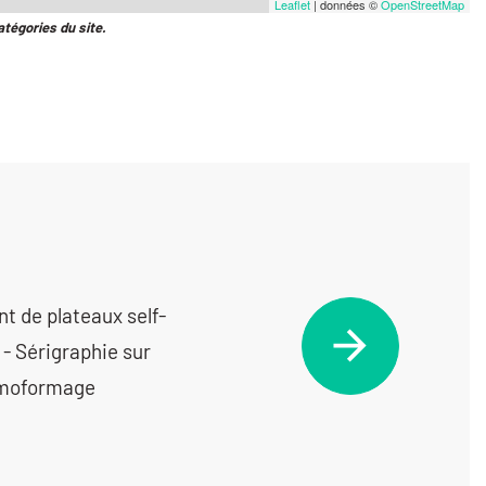
Leaflet
| données ©
OpenStreetMap
atégories du site.
nt de plateaux self-
- Sérigraphie sur
rmoformage