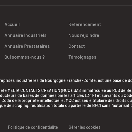
Accueil
Référencement
Annuaire Industriels
Nous rejoindre
Annuaire Prestataires
Contact
Qui sommes-nous ?
Témoignages
ises industrielles de Bourgogne Franche-Comté, est une base de donn
la société MEDIA CONTACTS CREATION (MCC), SAS immatriculée au RCS de 
cteurs de bases de données par les articles L341-1 et suivants du Code d
 Code de la propriété intellectuelle. MCC est seule titulaire des droits d
 de scraping, réutilisation totale ou partielle de BFCI sans l’autorisati
Politique de confidentialité
Gérer les cookies
nalisez vos Options