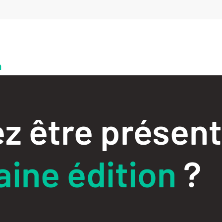
n
z être présent
ine édition
?