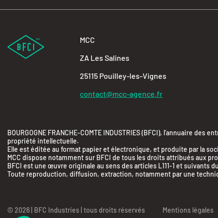
MCC
ZA Les Salines
25115 Pouilley-les-Vignes
contact@mcc-agence.fr
BOURGOGNE FRANCHE-COMTE INDUSTRIES (BFCI), l’annuaire des entrepr
propriété intellectuelle.
Elle est éditée au format papier et électronique, et produite par 
MCC dispose notamment sur BFCI de tous les droits attribués aux produ
BFCI est une œuvre originale au sens des articles L111-1 et suivants du
Toute reproduction, diffusion, extraction, notamment par une technique
© 2026 | BFC Industries | tous droits réservés
Axeptio consent
Mentions légales
Plateforme de Gestion du Consentement : Person