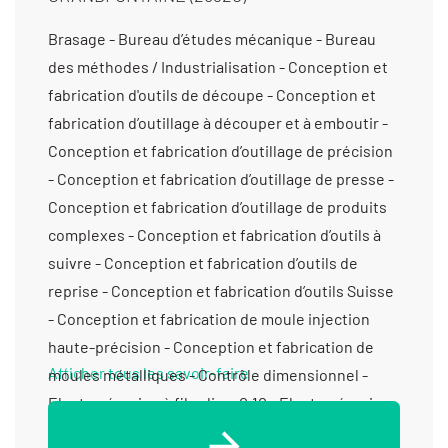
Brasage - Bureau d’études mécanique - Bureau des méthodes / Industrialisation - Conception et fabrication d'outils de découpe - Conception et fabrication d’outillage à découper et à emboutir - Conception et fabrication d’outillage de précision - Conception et fabrication d’outillage de presse - Conception et fabrication d’outillage de produits complexes - Conception et fabrication d’outils à suivre - Conception et fabrication d’outils de reprise - Conception et fabrication d’outils Suisse - Conception et fabrication de moule injection haute-précision - Conception et fabrication de moules métalliques - Contrôle dimensionnel - Electro-érosion à fil > diam 0,10 - Electro-érosion à fil > diam 0,20 - Électro-érosion micro perçage - Electro-érosion micro-perçage < diam 0,3 - Électro-érosion par enfonçage - Fabricant d’outillage d’horlogerie / Bijouterie - Fabrication d'outillage pour la découpe - Fabrication d'outillage pour le découpage - Fabrication d’ensembles et de sous-ensembles - Fabrication d’outillage de presse - Fabrication d’outillage pour l’injection plastique - Fabrication de dispositifs médicaux non implantables - Fabrication de poinçon-matrice - Fabrication de sous-ensembles et d'ensembles pour machines spéciales - Maintenance d’outillage - Métallurgie des poudres - Métrologie avec contact (palpage) - Prestation - Métrologie sans contact (vidéo, optique, scanner) - Prestation - Micro-usinage - Polissage brillantage au tonneau (tribofinition) - Polissage électrolytique - Polissage technique sans déformation - Prototypes (fabrication petite série) -
Afficher tous les savoir-faire