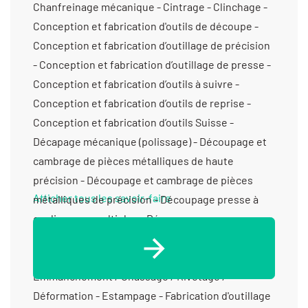
Chanfreinage mécanique - Cintrage - Clinchage -
Conception et fabrication d'outils de découpe -
Conception et fabrication d’outillage de précision
- Conception et fabrication d’outillage de presse -
Conception et fabrication d’outils à suivre -
Conception et fabrication d’outils de reprise -
Conception et fabrication d’outils Suisse -
Décapage mécanique (polissage) - Découpage et
cambrage de pièces métalliques de haute
précision - Découpage et cambrage de pièces
Afficher tous les savoir-faire
métalliques de précision - Découpage presse à
coulisseaux multiples - Découpage presse
automatique - Découpage presse traditionnelle -
Emboutissage - Emboutissage profond -
Emmanchement / Chassage / Rivetage /
Déformation - Estampage - Fabrication d'outillage