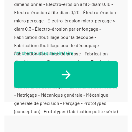
dimensionnel - Electro-érosion à fil > diam 0,10 -
Electro-érosion à fil > diam 0,20 - Électro-érosion
micro perçage - Electro-érosion micro-perçage >
diam 0,3 - Électro-érosion par enfonçage -
Fabrication d'outillage pour la découpe -
Fabrication d'outillage pour le découpage -
Afficher tous les savoir-faire
Fabrication d’outillage de presse - Fabrication
d’outillage pour l’injection plastique - Fabrication
de poinçon-matrice - Filetage - Fraisage
horizontal - Fraisage proto - Fraisage série -
Maintenance d’outillage - Maintenance des moules
- Matriçage - Mécanique générale - Mécanique
générale de précision - Perçage - Prototypes
(conception) - Prototypes (fabrication petite série)
- Prototypes (fabrication) - Rectification
cylindrique exter - Rectification de profils -