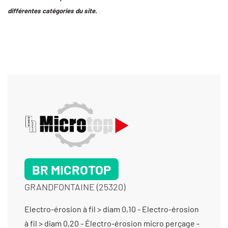
différentes catégories du site.
BR MICROTOP
GRANDFONTAINE (25320)
Electro-érosion à fil > diam 0,10 - Electro-érosion à fil > diam 0,20 - Électro-érosion micro perçage - Fabricant d’outillage d’horlogerie / Bijouterie - Fabrication d'outillage pour la découpe - Fabrication d'outillage pour la transformation des matières plastiques - Fabrication d'outillage pour le découpage - Fabrication d’ensembles et de sous-ensembles - Fabrication d’outillage de presse - Fabrication d’outillage pour l’injection plastique - Fabrication de châssis et bâtis mécano-soudés - Fabrication de dispositifs médicaux non implantables - Fabrication de pignons à chaîne - Fabrication de pignons à denture droite - Fabrication de poinçon-matrice - Fabrication de poulies crantées - Fabrication de sous-ensembles et d'ensembles pour machines spéciales - Filetage - Fraisage horizontal - Fraisage proto - Fraisage série - Gabarit de contrôle/ Maquette de contrôle - Gravure - Gravure mécanique - Laser (gravure et marquage) - Maintenance d’outillage - Maintenance de matériels de production - Maintenance industrielle - Mécanique générale - Mécanique générale de précision - Mécano soudure - Moletage - Montage d’usinages - Perçage - Prototypes (fabrication petite série) - Rectification cylindrique exter - Rectification cylindrique inter - Rectification plane - Taraudage