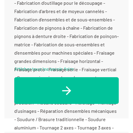
- Fabrication d'outillage pour le découpage -
Fabrication d’arbres et de moyeux cannelés -
Fabrication d’ensembles et de sous-ensembles -
Fabrication de pignons à chaîne - Fabrication de
pignons à denture droite - Fabrication de poinçon-
matrice - Fabrication de sous-ensembles et
d'ensembles pour machines spéciales - Fraisage
grandes dimensions - Fraisage horizontal -
Afficher tous les savoir-faire
Fraisage proto - Fraisage série - Fraisage vertical
- Gravure mécanique - Laser (gravure et
marquage) - Marquage par micro percussion -
Mécanique générale - Mécanique générale de
précision - Mécano soudure - Moletage - Montage
d’usinages - Réparation d'ensembles mécaniques
- Soudure / Brasure traditionnelle - Soudure
aluminium - Tournage 2 axes - Tournage 3 axes -