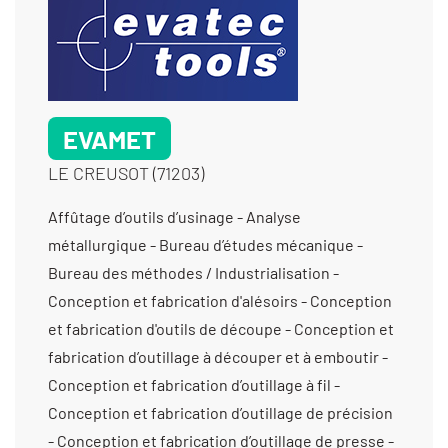
EVAMET
LE CREUSOT (71203)
Affûtage d’outils d’usinage - Analyse métallurgique - Bureau d’études mécanique - Bureau des méthodes / Industrialisation - Conception et fabrication d'alésoirs - Conception et fabrication d'outils de découpe - Conception et fabrication d’outillage à découper et à emboutir - Conception et fabrication d’outillage à fil - Conception et fabrication d’outillage de précision - Conception et fabrication d’outillage de presse - Conception et fabrication d’outillage de produits complexes - Conception et fabrication d’outillage pour la chaudronnerie - Conception et fabrication d’outils coupants - Conception et fabrication de forets étagés - Conception et fabrication de forets spéciaux - Conception et fabrication de fraises de forme - Électrostriction - Fabrication d'outillage pour la découpe - Fabrication d'outils de marquage - Fabrication d’outillage de fonderie - Fabrication de poinçon-matrice - Métallurgie des poudres - Polissage - Polissage (avivage) - Rectification centerless - Rectification cylindrique exter - Rectification cylindrique inter - Rectification cylindrique rayon - Rectification d'engrenages et de denture - Rectification de forme - Rectification de profils - Rectification en passe profonde - Rectification plane - Taillage de pignons à denture droite - Taillage de pignons coniques - Usinage / 5 axes /grande série (>10 000 pièces) < 350 cm3 - Usinage / 5 axes /grande série (>10 000 pièces) > 1000 cm3 - Usinage / 5 axes /prototype et unitaire (< 10 pièces) < 350 cm3