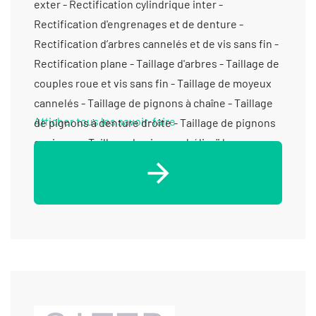
exter - Rectification cylindrique inter -
Rectification d'engrenages et de denture -
Rectification d’arbres cannelés et de vis sans fin -
Rectification plane - Taillage d'arbres - Taillage de
couples roue et vis sans fin - Taillage de moyeux
cannelés - Taillage de pignons à chaîne - Taillage
Afficher tous les savoir-faire
de pignons à denture droite - Taillage de pignons
coniques - Taillage de pignons hélicoïdaux -
Taillage de poulies crantées - Usinage métaux
communs