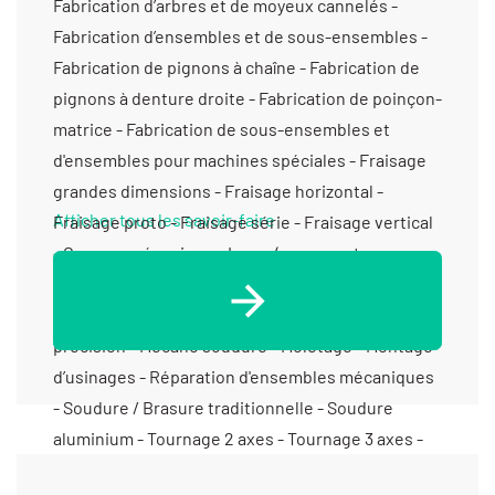
Fabrication d’arbres et de moyeux cannelés -
Fabrication d’ensembles et de sous-ensembles -
Fabrication de pignons à chaîne - Fabrication de
pignons à denture droite - Fabrication de poinçon-
matrice - Fabrication de sous-ensembles et
d'ensembles pour machines spéciales - Fraisage
grandes dimensions - Fraisage horizontal -
Afficher tous les savoir-faire
Fraisage proto - Fraisage série - Fraisage vertical
- Gravure mécanique - Laser (gravure et
marquage) - Marquage par micro percussion -
Mécanique générale - Mécanique générale de
précision - Mécano soudure - Moletage - Montage
d’usinages - Réparation d'ensembles mécaniques
- Soudure / Brasure traditionnelle - Soudure
aluminium - Tournage 2 axes - Tournage 3 axes -
Tournage 4 axes - Tournage 5 axes - Tournage