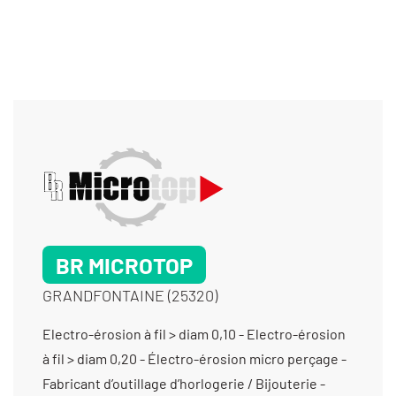
BR MICROTOP
GRANDFONTAINE (25320)
Electro-érosion à fil > diam 0,10 - Electro-érosion à fil > diam 0,20 - Électro-érosion micro perçage - Fabricant d’outillage d’horlogerie / Bijouterie - Fabrication d'outillage pour la découpe - Fabrication d'outillage pour la transformation des matières plastiques - Fabrication d'outillage pour le découpage - Fabrication d’ensembles et de sous-ensembles - Fabrication d’outillage de presse - Fabrication d’outillage pour l’injection plastique - Fabrication de châssis et bâtis mécano-soudés - Fabrication de dispositifs médicaux non implantables - Fabrication de pignons à chaîne - Fabrication de pignons à denture droite - Fabrication de poinçon-matrice - Fabrication de poulies crantées - Fabrication de sous-ensembles et d'ensembles pour machines spéciales - Filetage - Fraisage horizontal - Fraisage proto - Fraisage série - Gabarit de contrôle/ Maquette de contrôle - Gravure - Gravure mécanique - Laser (gravure et marquage) - Maintenance d’outillage - Maintenance de matériels de production - Maintenance industrielle - Mécanique générale - Mécanique générale de précision - Mécano soudure - Moletage - Montage d’usinages - Perçage - Prototypes (fabrication petite série) - Rectification cylindrique exter - Rectification cylindrique inter - Rectification plane - Taraudage