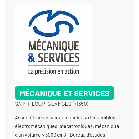
multifonctions - Usinage matériaux durs - Usinage
métaux communs
MÉCANIQUE ET SERVICES
SAINT-LOUP-GÉANGES (71350)
Assemblage de sous-ensembles, d’ensembles électromécaniques, mécatroniques, mécanique d’un volume > 5000 cm3 - Bureau d’études mécanique - Contrôle dimensionnel - Contrôle non destructif (usage interne) - Dégraissage / Nettoyage / Lavage - Electro-érosion à fil > diam 0,10 - Electro-érosion à fil > diam 0,20 - Électro-érosion micro perçage - Électro-érosion par enfonçage - Examen métallographique - Fabrication d’arbres et de moyeux cannelés - Fabrication d’ensembles et de sous-ensembles - Fabrication de pignons à chaîne - Fabrication de pignons à denture droite - Fabrication de poinçon-matrice - Fabrication de sous-ensembles et d'ensembles pour machines spéciales - Filetage - Fraisage horizontal - Fraisage proto - Fraisage série - Fraisage vertical - Gravure mécanique - Laser (gravure et marquage) - Mécanique générale de précision - Prototypes (fabrication petite série) - Prototypes (tous métaux) - Rechargement dur par PTA - Rectification cylindrique exter - Rectification cylindrique inter - Rectification cylindrique rayon - Rectification plane - Tournage 3 axes - Tournage 4 axes - Tournage 5 axes - Tournage Ø 401 mm à 1000 mm - Tournage Ø de 20 à 200 mm - Tournage Ø de 201 à 400 mm - Tournage petite série (de 11 à 1000 pièces) - Tournage prototype et unitaire (< 10 pièces)