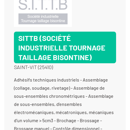
SITTB (SOCIÉTÉ
INDUSTRIELLE TOURNAGE
TAILLAGE BISONTINE)
SAINT-VIT (25410)
Adhésifs techniques industriels - Assemblage (collage, soudage, rivetage) - Assemblage de sous-ensembles chronométriques - Assemblage de sous-ensembles, d’ensembles électromécaniques, mécatroniques, mécaniques d’un volume > 5cm3 - Brochage - Brossage - Brossage manuel - Contrôle dimensionnel - Décolletage < Ø3 mm - Décolletage >10 000 pièces - Décolletage de 10 à 1000 pièces - Décolletage de 1001 à 10 000 pièces - Décolletage de Ø10 mm à Ø20 mm - Décolletage de Ø3 mm à Ø10 mm - Décolletage Épaisseur > à 2 mm à 50 mm - Décolletage prototype et unitaire < 10 pièces - Ébavurage tribofinition - Emmanchement / Chassage / Rivetage / Déformation - Fabrication d’ensembles et de sous-ensembles - Fabrication de couples roue et vis sans fin - Fabrication de dispositifs médicaux (classe 1) - Fabrication de dispositifs médicaux (classe 2) - Fabrication de dispositifs médicaux non implantables - Fabrication de pignons à chaîne - Fabrication de pignons à denture droite - Fabrication de pignons coniques - Fabrication de pignons hélicoïdaux - Fabrication de poulies crantées - Filetage - Fraisage proto - Fraisage série - Mécanique générale de précision - Perçage - Sablage - Taillage d'arbres - Taillage de couples roue et vis sans fin - Taillage de pignons à chaîne - Taillage de pignons à denture droite - Taillage