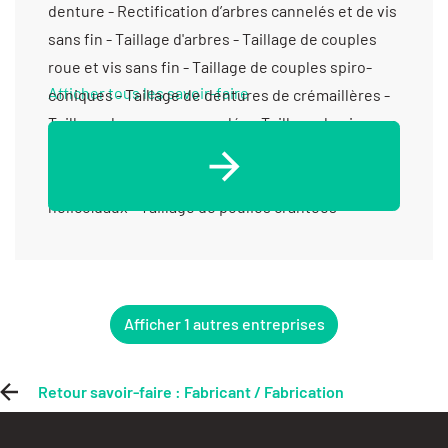
denture - Rectification d’arbres cannelés et de vis
sans fin - Taillage d'arbres - Taillage de couples
roue et vis sans fin - Taillage de couples spiro-
Afficher tous les savoir-faire
coniques - Taillage de dentures de crémaillères -
Taillage de moyeux cannelés - Taillage de pignons
à chaîne - Taillage de pignons à denture droite -
Taillage de pignons coniques - Taillage de pignons
hélicoïdaux - Taillage de poulies crantées
Afficher 1 autres entreprises
Retour savoir-faire : Fabricant / Fabrication