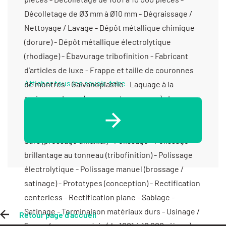
Décolletage de Ø3 mm à Ø10 mm - Dégraissage /
Nettoyage / Lavage - Dépôt métallique chimique
(dorure) - Dépôt métallique électrolytique
(rhodiage) - Ébavurage tribofinition - Fabricant
d’articles de luxe - Frappe et taille de couronnes
Afficher tous les savoir-faire
de montres - Galvanoplastie - Laquage à la
seringue - Laser (gravure et marquage) - Laser
(soudure) - Mise en forme matériaux durs
(injection céramique) - Mise en forme matériaux
durs (pressage uniaxial) - Polissage - Polissage
brillantage au tonneau (tribofinition) - Polissage
électrolytique - Polissage manuel (brossage /
satinage) - Prototypes (conception) - Rectification
centerless - Rectification plane - Sablage -
Satinage - Terminaison matériaux durs - Usinage /
Retour page d'accueil
5 axes / moyenne série (de 1001 à 10 000 pièces) <