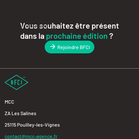
350 cm3 - Usinage / 5 axes /petite série (de 10 à
1000 pièces) entre 350 cm3 et 1000 cm3 - Usinage
Vous souhaitez être présent
matériaux durs
dans la
prochaine édition
?
Rejoindre BFCI
MCC
ZA Les Salines
25115 Pouilley-les-Vignes
contact@mcc-agence.fr