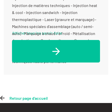
Injection de matières techniques - Injection heat
& cool - Injection sandwich - Injection
thermoplastique - Laser (gravure et marquage) -
Machines spéciales d’assemblage (auto / semi-
Afficher tous les savoir-faire
auto) - Marquage à chaud / à froid - Métallisation
des plastiques - Soudure ultrason - Surmoulage -
Tampographie - Transformation de matières
plastiques - Transformation de matières
techniques haute performance
Retour page d'accueil