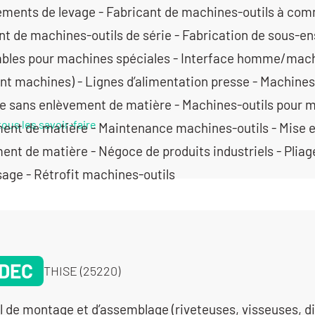
ements de levage - Fabricant de machines-outils à co
nt de machines-outils de série - Fabrication de sous-e
bles pour machines spéciales - Interface homme/machi
ant machines) - Lignes d’alimentation presse - Machine
e sans enlèvement de matière - Machines-outils pour m
tous les savoir-faire
ent de matière - Maintenance machines-outils - Mise 
ent de matière - Négoce de produits industriels - Pliag
age - Rétrofit machines-outils
DEC
THISE (25220)
l de montage et d’assemblage (riveteuses, visseuses, dis