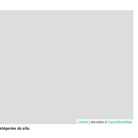
Leaflet
| données ©
OpenStreetMap
atégories du site.