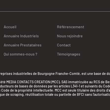
Accueil
Référencement
Annuaire Industriels
Nous rejoindre
Annuaire Prestataires
Contact
Qui sommes-nous ?
Témoignages
ises industrielles de Bourgogne Franche-Comté, est une base de donn
la société MEDIA CONTACTS CREATION (MCC), SAS immatriculée au RCS de 
cteurs de bases de données par les articles L341-1 et suivants du Code d
 Code de la propriété intellectuelle. MCC est seule titulaire des droits d
 de scraping, réutilisation totale ou partielle de BFCI sans l’autorisati