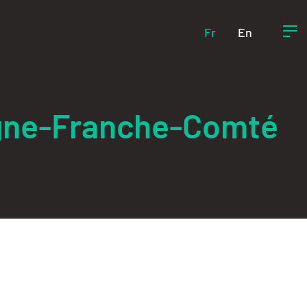
Fr
En
ogne-Franche-Comté