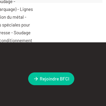
oudage -
marquage) - Lignes
ion du métal -
s spéciales pour
presse - Soudage
t conditionnement
Rejoindre BFCI