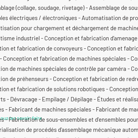
blage (collage, soudage, rivetage) - Assemblage de so
es électriques / électroniques - Automatisation de pro
isation pour chargement et déchargement de machine
isme industriel - Conception et fabrication d’amenage 
ion et fabrication de convoyeurs - Conception et fabric
- Conception et fabrication de machines spéciales - Co
tion de machines spéciales de contrôle par caméra - Co
tion de préhenseurs - Conception et fabrication de redr
ion et fabrication de solutions robotiques - Conception
ts - Dévracage - Empilage / Dépilage - Études et réalisa
és - Fabricant de machines spéciales - Fabricant de ma
tous les savoir-faire
es - Fabrication de sous-ensembles et d'ensembles pou
trialisation de procédés d’assemblage mécanique autom