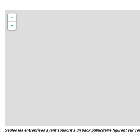
+
−
Seules les entreprises ayant souscrit à un pack publicitaire figurent sur ce