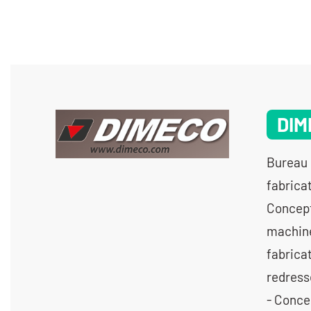
DIM
Bureau 
fabrica
Concept
machine
fabrica
redress
- Concep