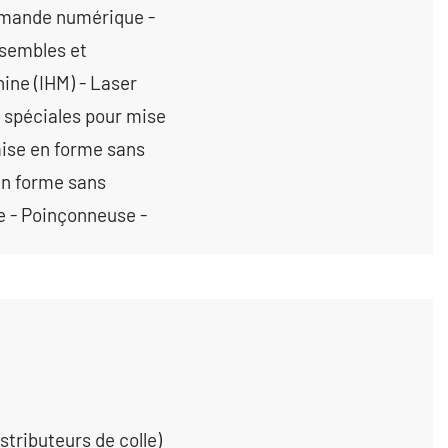
mmande numérique -
nsembles et
ne (IHM) - Laser
s spéciales pour mise
ise en forme sans
en forme sans
e - Poinçonneuse -
tributeurs de colle)