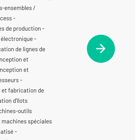
us-ensembles /
cess -
s de production -
électronique -
ation de lignes de
nception et
nception et
esseurs -
 et fabrication de
tion d’îlots
chines-outils
r machines spéciales
atisé -