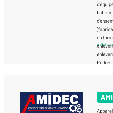
d'équip
Fabrica
d'ensem
(fabric
en form
Afficher 
enlèvem
enlèvem
Redress
AMI
Apparei