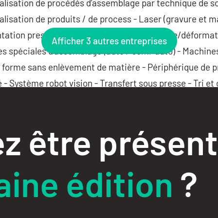
ialisation de procédés d’assemblage par technique de s
alisation de produits / de process - Laser (gravure et 
ntation presse - Lubrification pour le formage/déformat
Afficher 3 autres entreprises
s spéciales d’assemblage (auto / semi-auto) - Machine
 forme sans enlèvement de matière - Périphérique de 
é - Système robot vision - Transfert sous presse - Tri e
el
z être présent
ine édition
?