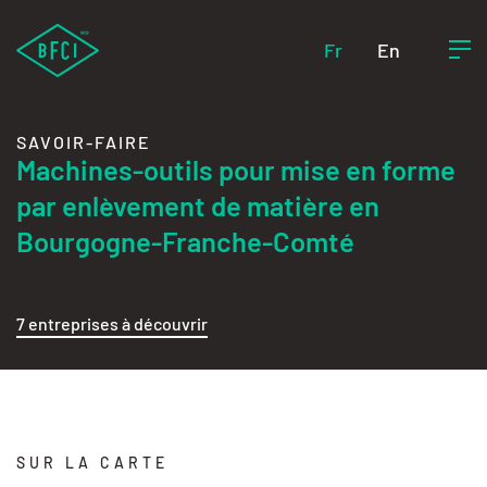
Fr
En
SAVOIR-FAIRE
Machines-outils pour mise en forme
par enlèvement de matière en
Bourgogne-Franche-Comté
7 entreprises à découvrir
SUR LA CARTE