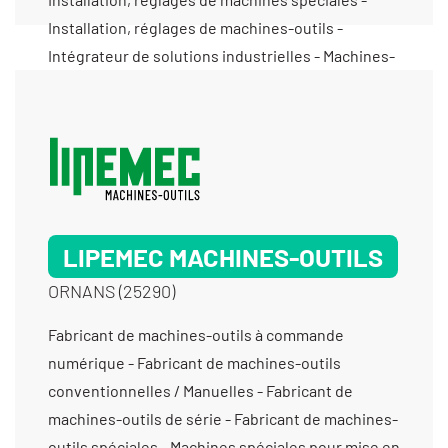
Installation, réglages de machines-outils -
Intégrateur de solutions industrielles - Machines-
outils pour mise en forme par enlèvement de
matière - Maintenance machines spéciales -
Mécanique générale de précision - Micro-usinage
- Micromécanique - Microperçage - Négociant
machines spéciales - Programmation d’automates
- Prototypes (fabrication petite série) - Prototypes
LIPEMEC MACHINES-OUTILS
(fabrication) - Rétrofit de machines spéciales
ORNANS (25290)
Fabricant de machines-outils à commande
numérique - Fabricant de machines-outils
conventionnelles / Manuelles - Fabricant de
machines-outils de série - Fabricant de machines-
outils spéciales - Machines spéciales pour mise en