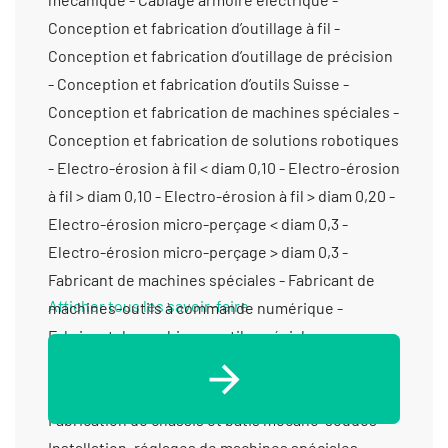
Conception et fabrication d’outillage à fil -
Conception et fabrication d’outillage de précision
- Conception et fabrication d’outils Suisse -
Conception et fabrication de machines spéciales -
Conception et fabrication de solutions robotiques
- Electro-érosion à fil < diam 0,10 - Electro-érosion
à fil > diam 0,10 - Electro-érosion à fil > diam 0,20 -
Electro-érosion micro-perçage < diam 0,3 -
Electro-érosion micro-perçage > diam 0,3 -
Fabricant de machines spéciales - Fabricant de
Afficher tous les savoir-faire
machines-outils à commande numérique -
Fabricant de machines-outils spéciales -
Fabrication d'outillage pour le découpage -
Fabrication d’ensembles et de sous-ensembles -
Fabrication de châssis et bâtis mécano-soudés -
Installation, réglages de machines spéciales -