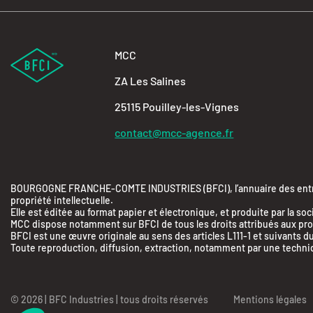
MCC
ZA Les Salines
25115 Pouilley-les-Vignes
contact@mcc-agence.fr
BOURGOGNE FRANCHE-COMTE INDUSTRIES (BFCI), l’annuaire des entrepr
propriété intellectuelle.
Elle est éditée au format papier et électronique, et produite par 
MCC dispose notamment sur BFCI de tous les droits attribués aux produ
BFCI est une œuvre originale au sens des articles L111-1 et suivants du
Toute reproduction, diffusion, extraction, notamment par une technique
© 2026 | BFC Industries | tous droits réservés
Axeptio consent
Mentions légales
Plateforme de Gestion du Consentement : Person