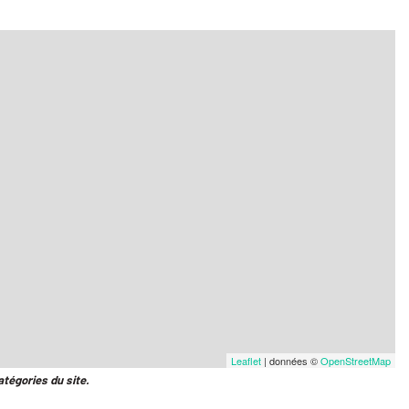
Leaflet
| données ©
OpenStreetMap
atégories du site.