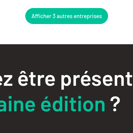
Afficher 3 autres entreprises
z être présent
ine édition
?