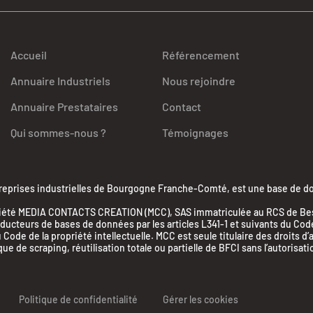
Accueil
Référencement
Annuaire Industriels
Nous rejoindre
Annuaire Prestataires
Contact
Qui sommes-nous ?
Témoignages
ises industrielles de Bourgogne Franche-Comté, est une base de donn
la société MEDIA CONTACTS CREATION (MCC), SAS immatriculée au RCS de 
cteurs de bases de données par les articles L341-1 et suivants du Code d
 Code de la propriété intellectuelle. MCC est seule titulaire des droits d
 de scraping, réutilisation totale ou partielle de BFCI sans l’autorisati
Politique de confidentialité
Gérer les cookies
nalisez vos Options