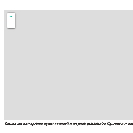
+
−
Seules les entreprises ayant souscrit à un pack publicitaire figurent sur ce