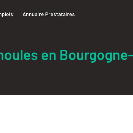
plois
Annuaire Prestataires
moules en Bourgogn