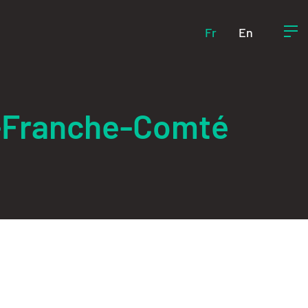
Fr
En
e-Franche-Comté