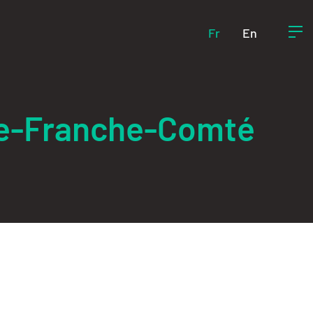
Fr
En
ne-Franche-Comté