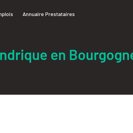
plois
Annuaire Prestataires
indrique en Bourgog