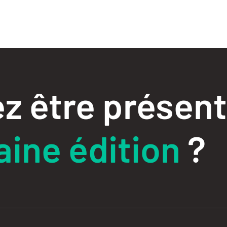
z être présent
ine édition
?