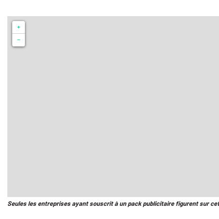
+
−
Seules les entreprises ayant souscrit à un pack publicitaire figurent sur ce