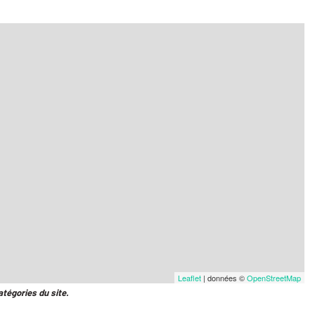
Leaflet
| données ©
OpenStreetMap
atégories du site.