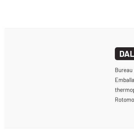
DAL
Bureau 
Emballa
thermop
Rotomou