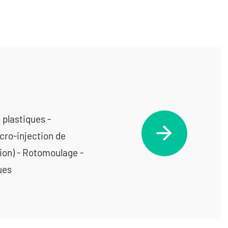
 plastiques -
cro-injection de
ion) - Rotomoulage -
ues