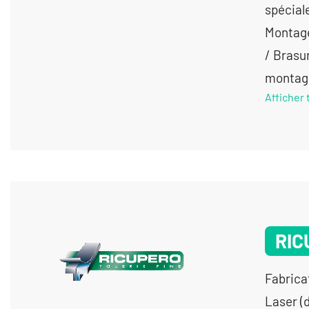
spécial
Montage
/ Brasu
montage 
Afficher 
RIC
Fabrica
Laser (d