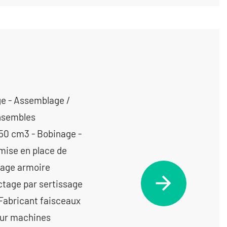
ge - Assemblage /
nsembles
50 cm3 - Bobinage -
mise en place de
lage armoire
ctage par sertissage
Fabricant faisceaux
our machines