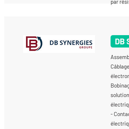
par rés
DB 
Assembl
Câblage
électro
Bobinag
solutio
électri
- Conta
électri