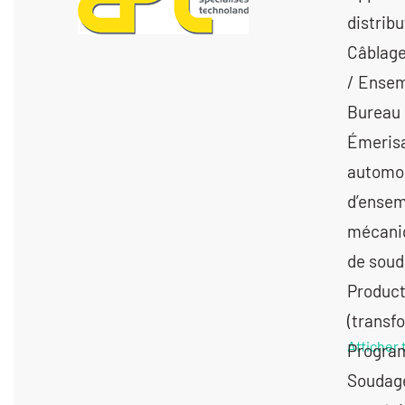
distrib
Câblage
/ Ensem
Bureau 
Émerisa
automobi
d’ensem
mécaniq
de souda
Product
(transfo
Afficher 
Program
Soudage