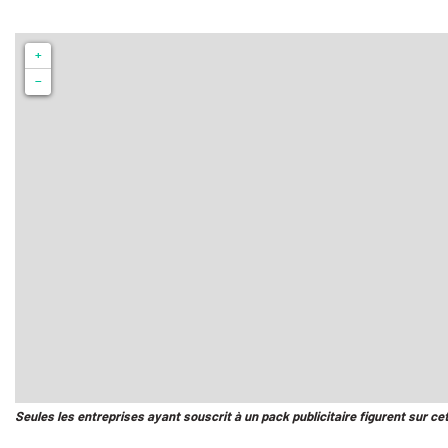
+
−
Seules les entreprises ayant souscrit à un pack publicitaire figurent sur ce