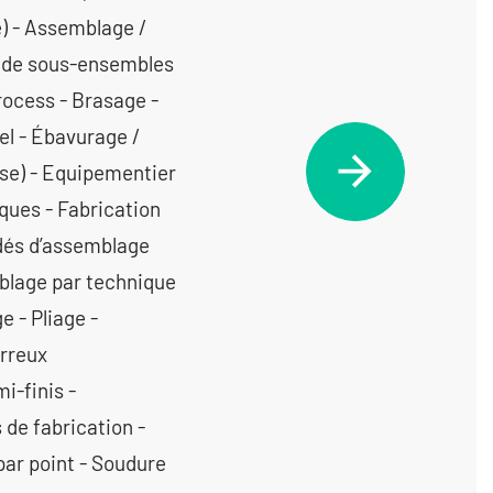
e) - Assemblage /
 de sous-ensembles
rocess - Brasage -
el - Ébavurage /
se) - Equipementier
iques - Fabrication
édés d’assemblage
blage par technique
e - Pliage -
erreux
i-finis -
de fabrication -
par point - Soudure