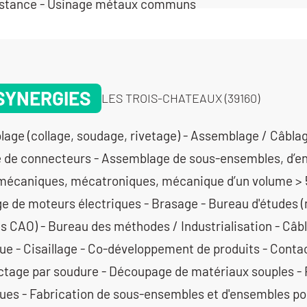
istance - Usinage métaux communs
SYNERGIES
LES TROIS-CHATEAUX (39160)
age (collage, soudage, rivetage) - Assemblage / Câbla
 de connecteurs - Assemblage de sous-ensembles, d’e
mécaniques, mécatroniques, mécanique d’un volume > 
e de moteurs électriques - Brasage - Bureau d'études (
ns CAO) - Bureau des méthodes / Industrialisation - Câb
que - Cisaillage - Co-développement de produits - Conta
ctage par soudure - Découpage de matériaux souples - 
ques - Fabrication de sous-ensembles et d'ensembles p