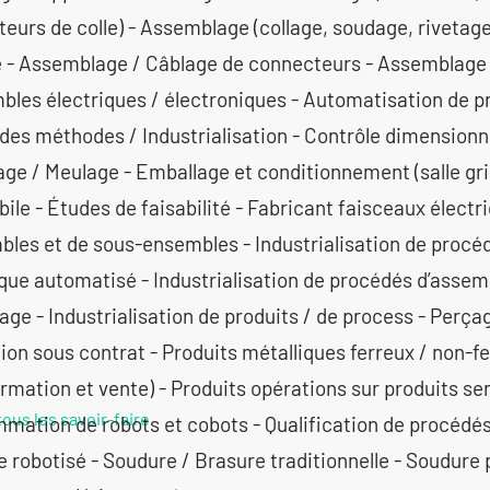
uteurs de colle) - Assemblage (collage, soudage, rivetag
 - Assemblage / Câblage de connecteurs - Assemblage
bles électriques / électroniques - Automatisation de p
des méthodes / Industrialisation - Contrôle dimensionn
ge / Meulage - Emballage et conditionnement (salle gri
le - Études de faisabilité - Fabricant faisceaux électr
bles et de sous-ensembles - Industrialisation de proc
ue automatisé - Industrialisation de procédés d’assem
ge - Industrialisation de produits / de process - Perçag
ion sous contrat - Produits métalliques ferreux / non-f
rmation et vente) - Produits opérations sur produits sem
tous les savoir-faire
mation de robots et cobots - Qualification de procédés 
 robotisé - Soudure / Brasure traditionnelle - Soudure 