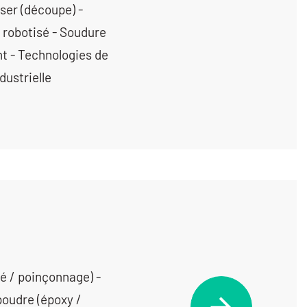
ser (découpe) -
 robotisé - Soudure
nt - Technologies de
dustrielle
é / poinçonnage) -
poudre (époxy /