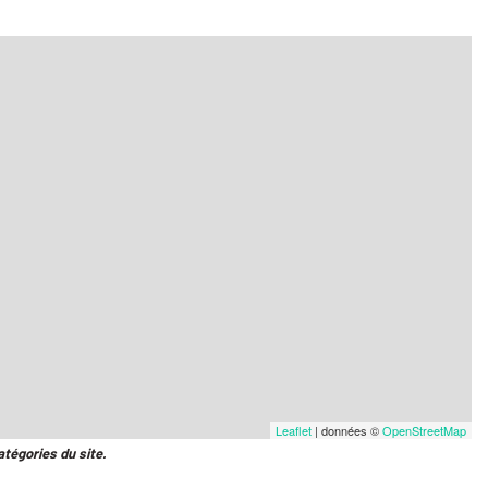
Leaflet
| données ©
OpenStreetMap
atégories du site.