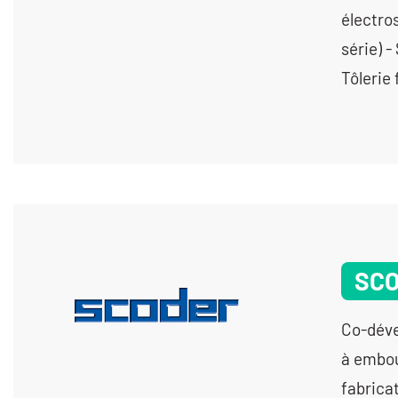
électros
série) 
Tôlerie 
SC
Co-déve
à embou
fabrica