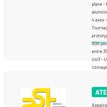
Afficher 
ATE
Appaira