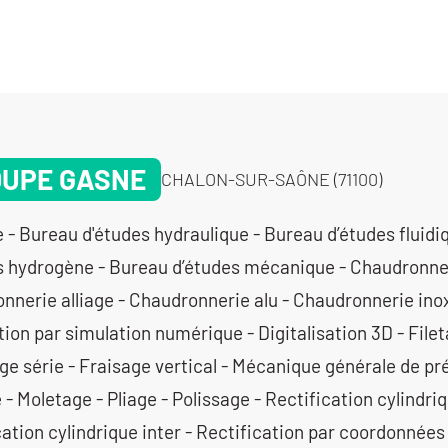
UPE GASNE
CHALON-SUR-SAÔNE (71100)
mécanique - Chaudronnerie acier - Chaudronnerie alliage - Chaudronnerie alu - Chaudronnerie inox - Cisaillage - Conception par simulation numérique - Digitalisation 3D - Filetage - Fraisage proto - Fraisage série - Fraisage vertical - Mécanique générale de précision - Mécano soudure - Moletage - Pliage - Polissage - Rectification cylindrique exter - Rectification cylindrique inter - Rectification par coordonnées - Rectification plane - Roulage - Soudage robotisé - Soudure / Brasure traditionnelle - Soudure aluminium - Soudure étanche - Soudure sous qualification - Taraudage - Tournage 4 axes - Tournage 5 axes - Tournage moyenne série (de 1001 à 10 000 pièces) - Tournage multifonctions - Tournage petite série (de 11 à 1000 pièces) - Tournage prototype et unitaire (< 10