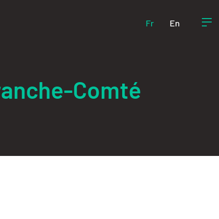
Fr
En
Franche-Comté