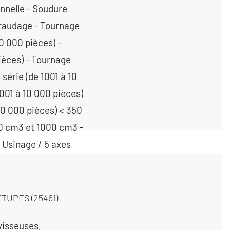
ÉTUPES (25461)
visseuses,