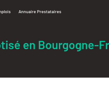
plois
Annuaire Prestataires
tisé en Bourgogne-