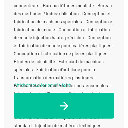
connecteurs - Bureau d’études mouliste - Bureau
des méthodes / Industrialisation - Conception et
fabrication de machines spéciales - Conception et
fabrication de moule - Conception et fabrication
de moule injection haute-précision - Conception
et fabrication de moule pour matières plastiques -
Conception et fabrication de pièces plastiques -
Études de faisabilité - Fabricant de machines
spéciales - Fabrication d'outillage pour la
transformation des matières plastiques -
Afficher tous les savoir-faire
Fabrication d’ensembles et de sous-ensembles -
Fabrication d’outillage pour l’injection plastique -
Industrialisation de produits / de process -
Injection bi-matières - Injection de matières
hautes performances - Injection de matières
standard - Injection de matières techniques -