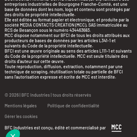
entreprises industrielles de Bourgogne Franche-Comté, est une
base de données dont les nom, logo et contenu sont protégés par
des droits de propriété intellectuelle.
Elle est éditée au format papier et électronique, et produite par la
société MEDIA CONTACTS CREATION (MCC), SAS immatriculée au
RCS de Besançon sous le numéro 434463683.
MCC dispose notamment sur BFCI de tous les droits attribués aux
producteurs de bases de données par les articles L341-1 et
suivants du Code de la propriété intellectuelle.
BFCI est une œuvre originale au sens des articles L111-1 et suivants
du Code de la propriété intellectuelle. MCC est seule titulaire des
droits d’auteur sur cette œuvre.
Toute reproduction, diffusion, extraction, notamment par une
 Industries
technique de scraping, réutilisation totale ou partielle de BFCI
ilise des Cookies
sans l’autorisation expresse et écrite de MCC est interdite.
ssi !
© 2026 | BFC Industries | tous droits réservés
 attendu d'être sûrs que le contenu de ce site vous intéresse avant de
 déranger, mais on aimerait bien vous accompagner pendant votre
Mentions légales
Politique de confidentialité
...
t OK pour vous ?
Gérer les cookies
les mentions légales et les conditions d'utilisation du site
BFC Industries est conçu, édité et commercialisé par
Consentements certifiés par