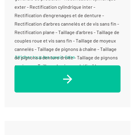
exter - Rectification cylindrique inter -
Rectification d'engrenages et de denture -
Rectification d’arbres cannelés et de vis sans fin -
Rectification plane - Taillage d'arbres - Taillage de
couples roue et vis sans fin - Taillage de moyeux
cannelés - Taillage de pignons à chaîne - Taillage
Afficher tous les savoir-faire
de pignons à denture droite - Taillage de pignons
coniques - Taillage de pignons hélicoïdaux -
Taillage de poulies crantées - Usinage métaux
communs