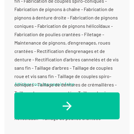
fin - Fabrication de couples spiro-coniques -
Fabrication de pignons à chaîne - Fabrication de
pignons à denture droite - Fabrication de pignons
coniques - Fabrication de pignons hélicoïdaux -
Fabrication de poulies crantées - Filetage -
Maintenance de pignons, d’engrenages, roues
crantées - Rectification d'engrenages et de
denture - Rectification d’arbres cannelés et de vis
sans fin - Taillage d'arbres - Taillage de couples
roue et vis sans fin - Taillage de couples spiro-
Afficher tous les savoir-faire
coniques - Taillage de dentures de crémaillères -
Taillage de moyeux cannelés - Taillage de pignons
à chaîne - Taillage de pignons à denture droite -
Taillage de pignons coniques - Taillage de pignons
hélicoïdaux - Taillage de poulies crantées