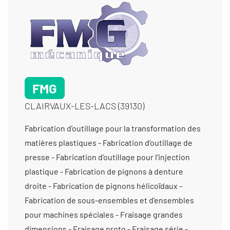
FMG
CLAIRVAUX-LES-LACS (39130)
Fabrication d'outillage pour la transformation des matières plastiques - Fabrication d’outillage de presse - Fabrication d’outillage pour l’injection plastique - Fabrication de pignons à denture droite - Fabrication de pignons hélicoïdaux - Fabrication de sous-ensembles et d'ensembles pour machines spéciales - Fraisage grandes dimensions - Fraisage proto - Fraisage série - Mécanique générale - Mécanique générale de précision - Mise en forme par enlèvement de matière - Prototypes (tous métaux) - Rectification plane - Réparation d'ensembles mécaniques - Taillage d'arbres - Taillage de couples roue et vis sans fin - Taillage de dentures de crémaillères - Taillage de moyeux cannelés - Taillage de pignons à denture droite - Taillage de pignons hélicoïdaux - Taraudage - Tournage 3 axes - Tournage 4 axes - Tournage multifonctions - Tournage petite série (de 11 à 1000 pièces) - Tournage prototype et unitaire (< 10 pièces) - Usinage / 3 axes / petite série (de 10 à 1000 pièces) > 5000 cm3 - Usinage / 3 axes /petite série (de 10 à 1000 pièces) > 1000 cm3 - Usinage / 3 axes /petite série (de 10 à 1000 pièces) entre 350 cm3 et 1000 cm3 - Usinage / 3 axes /prototype et unitaire (< 10 pièces) > 1000 cm3 - Usinage / 3 axes /prototype et unitaire (< 10 pièces) > 5000 cm3 - Usinage / 3 axes /prototype et unitaire (< 10 pièces) entre 350 cm3 et 1000 cm3 - Usinage / 5 axes / petite série (de 10 à 1000 pièces) > 5000 cm3 - Usinage / 5 axes /petite série (de 10 à 1000 pièces) > 1000 cm3 - Usinage / 5 axes /petite série (de 10 à 1000 pièces) entre 350 cm3 et 1000 cm3 - Usinage / 5 axes /prototype et unitaire (< 10 pièces) > 1000 cm3 -