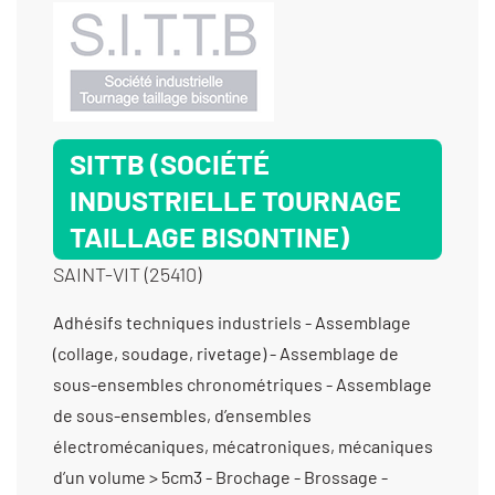
SITTB (SOCIÉTÉ
INDUSTRIELLE TOURNAGE
TAILLAGE BISONTINE)
SAINT-VIT (25410)
Adhésifs techniques industriels - Assemblage (collage, soudage, rivetage) - Assemblage de sous-ensembles chronométriques - Assemblage de sous-ensembles, d’ensembles électromécaniques, mécatroniques, mécaniques d’un volume > 5cm3 - Brochage - Brossage - Brossage manuel - Contrôle dimensionnel - Décolletage < Ø3 mm - Décolletage >10 000 pièces - Décolletage de 10 à 1000 pièces - Décolletage de 1001 à 10 000 pièces - Décolletage de Ø10 mm à Ø20 mm - Décolletage de Ø3 mm à Ø10 mm - Décolletage Épaisseur > à 2 mm à 50 mm - Décolletage prototype et unitaire < 10 pièces - Ébavurage tribofinition - Emmanchement / Chassage / Rivetage / Déformation - Fabrication d’ensembles et de sous-ensembles - Fabrication de couples roue et vis sans fin - Fabrication de dispositifs médicaux (classe 1) - Fabrication de dispositifs médicaux (classe 2) - Fabrication de dispositifs médicaux non implantables - Fabrication de pignons à chaîne - Fabrication de pignons à denture droite - Fabrication de pignons coniques - Fabrication de pignons hélicoïdaux - Fabrication de poulies crantées - Filetage - Fraisage proto - Fraisage série - Mécanique générale de précision - Perçage - Sablage - Taillage d'arbres - Taillage de couples roue et vis sans fin - Taillage de pignons à chaîne - Taillage de pignons à denture droite - Taillage