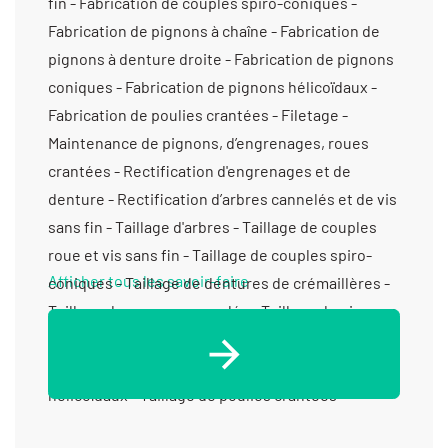
fin - Fabrication de couples spiro-coniques -
Fabrication de pignons à chaîne - Fabrication de
pignons à denture droite - Fabrication de pignons
coniques - Fabrication de pignons hélicoïdaux -
Fabrication de poulies crantées - Filetage -
Maintenance de pignons, d’engrenages, roues
crantées - Rectification d'engrenages et de
denture - Rectification d’arbres cannelés et de vis
sans fin - Taillage d'arbres - Taillage de couples
roue et vis sans fin - Taillage de couples spiro-
Afficher tous les savoir-faire
coniques - Taillage de dentures de crémaillères -
Taillage de moyeux cannelés - Taillage de pignons
à chaîne - Taillage de pignons à denture droite -
Taillage de pignons coniques - Taillage de pignons
hélicoïdaux - Taillage de poulies crantées