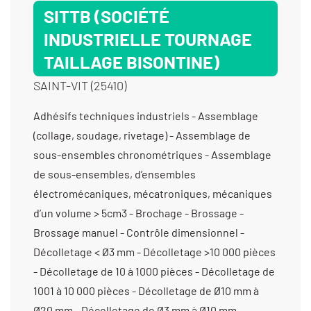
SITTB (SOCIÉTÉ
INDUSTRIELLE TOURNAGE
TAILLAGE BISONTINE)
SAINT-VIT (25410)
Adhésifs techniques industriels - Assemblage (collage, soudage, rivetage) - Assemblage de sous-ensembles chronométriques - Assemblage de sous-ensembles, d’ensembles électromécaniques, mécatroniques, mécaniques d’un volume > 5cm3 - Brochage - Brossage - Brossage manuel - Contrôle dimensionnel - Décolletage < Ø3 mm - Décolletage >10 000 pièces - Décolletage de 10 à 1000 pièces - Décolletage de 1001 à 10 000 pièces - Décolletage de Ø10 mm à Ø20 mm - Décolletage de Ø3 mm à Ø10 mm - Décolletage Épaisseur > à 2 mm à 50 mm - Décolletage prototype et unitaire < 10 pièces - Ébavurage tribofinition - Emmanchement / Chassage / Rivetage / Déformation - Fabrication d’ensembles et de sous-ensembles - Fabrication de couples roue et vis sans fin - Fabrication de dispositifs médicaux (classe 1) - Fabrication de dispositifs médicaux (classe 2) - Fabrication de dispositifs médicaux non implantables - Fabrication de pignons à chaîne - Fabrication de pignons à denture droite - Fabrication de pignons coniques - Fabrication de pignons hélicoïdaux - Fabrication de poulies crantées - Filetage - Fraisage proto - Fraisage série - Mécanique générale de précision - Perçage - Sablage - Taillage d'arbres - Taillage de couples roue et vis sans fin - Taillage de pignons à chaîne - Taillage de pignons à denture droite - Taillage