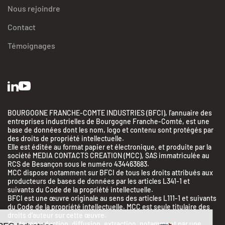
Nous rejoindre
Contact
Témoignages
BOURGOGNE FRANCHE-COMTE INDUSTRIES (BFCI), l’annuaire des
entreprises industrielles de Bourgogne Franche-Comté, est une
base de données dont les nom, logo et contenu sont protégés par
des droits de propriété intellectuelle.
Elle est éditée au format papier et électronique, et produite par la
société MEDIA CONTACTS CREATION (MCC), SAS immatriculée au
RCS de Besançon sous le numéro 434463683.
MCC dispose notamment sur BFCI de tous les droits attribués aux
producteurs de bases de données par les articles L341-1 et
suivants du Code de la propriété intellectuelle.
BFCI est une œuvre originale au sens des articles L111-1 et suivants
du Code de la propriété intellectuelle. MCC est seule titulaire des
droits d’auteur sur cette œuvre.
Toute reproduction, diffusion, extraction, notamment par une