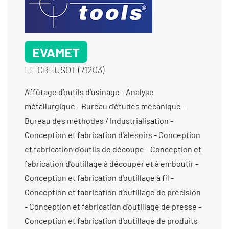
EVAMET
LE CREUSOT (71203)
Affûtage d’outils d’usinage - Analyse métallurgique - Bureau d’études mécanique - Bureau des méthodes / Industrialisation - Conception et fabrication d'alésoirs - Conception et fabrication d'outils de découpe - Conception et fabrication d’outillage à découper et à emboutir - Conception et fabrication d’outillage à fil - Conception et fabrication d’outillage de précision - Conception et fabrication d’outillage de presse - Conception et fabrication d’outillage de produits complexes - Conception et fabrication d’outillage pour la chaudronnerie - Conception et fabrication d’outils coupants - Conception et fabrication de forets étagés - Conception et fabrication de forets spéciaux - Conception et fabrication de fraises de forme - Électrostriction - Fabrication d'outillage pour la découpe - Fabrication d'outils de marquage - Fabrication d’outillage de fonderie - Fabrication de poinçon-matrice - Métallurgie des poudres - Polissage - Polissage (avivage) - Rectification centerless - Rectification cylindrique exter - Rectification cylindrique inter - Rectification cylindrique rayon - Rectification d'engrenages et de denture - Rectification de forme - Rectification de profils - Rectification en passe profonde - Rectification plane - Taillage de pignons à denture droite - Taillage de pignons coniques - Usinage / 5 axes /grande série (>10 000 pièces) < 350 cm3 - Usinage / 5 axes /grande série (>10 000 pièces) > 1000 cm3 - Usinage / 5 axes /prototype et unitaire (< 10 pièces) < 350 cm3