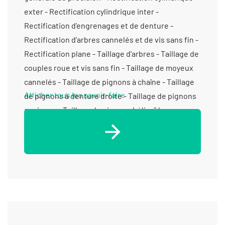
exter - Rectification cylindrique inter -
Rectification d'engrenages et de denture -
Rectification d’arbres cannelés et de vis sans fin -
Rectification plane - Taillage d'arbres - Taillage de
couples roue et vis sans fin - Taillage de moyeux
cannelés - Taillage de pignons à chaîne - Taillage
Afficher tous les savoir-faire
de pignons à denture droite - Taillage de pignons
coniques - Taillage de pignons hélicoïdaux -
Taillage de poulies crantées - Usinage métaux
communs