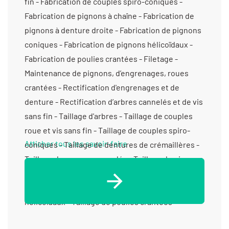
fin - Fabrication de couples spiro-coniques -
Fabrication de pignons à chaîne - Fabrication de
pignons à denture droite - Fabrication de pignons
coniques - Fabrication de pignons hélicoïdaux -
Fabrication de poulies crantées - Filetage -
Maintenance de pignons, d’engrenages, roues
crantées - Rectification d'engrenages et de
denture - Rectification d’arbres cannelés et de vis
sans fin - Taillage d'arbres - Taillage de couples
roue et vis sans fin - Taillage de couples spiro-
Afficher tous les savoir-faire
coniques - Taillage de dentures de crémaillères -
Taillage de moyeux cannelés - Taillage de pignons
à chaîne - Taillage de pignons à denture droite -
Taillage de pignons coniques - Taillage de pignons
hélicoïdaux - Taillage de poulies crantées