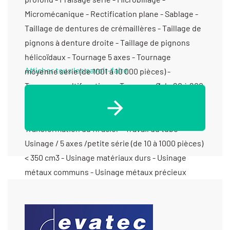
Micromécanique - Rectification plane - Sablage -
Taillage de dentures de crémaillères - Taillage de
pignons à denture droite - Taillage de pignons
hélicoïdaux - Tournage 5 axes - Tournage
Afficher tous les savoir-faire
moyenne série (de 1001 à 10 000 pièces) -
Tournage multifonctions - Tournage Ø de 20 à 200
mm - Tournage petite série (de 11 à 1000 pièces) -
Tournage prototype et unitaire (< 10 pièces) -
Transformation du fil acier - Travail du tube -
Usinage / 5 axes /petite série (de 10 à 1000 pièces)
< 350 cm3 - Usinage matériaux durs - Usinage
métaux communs - Usinage métaux précieux