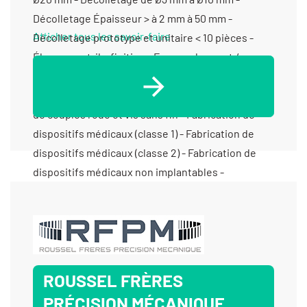
Afficher tous les savoir-faire
ROUSSEL FRÈRES
PRÉCISION MÉCANIQUE