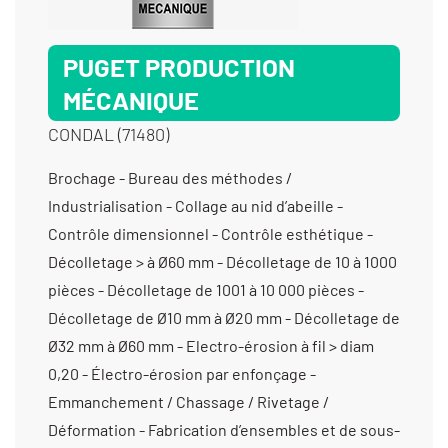
PUGET PRODUCTION
MÉCANIQUE
CONDAL (71480)
Brochage - Bureau des méthodes / Industrialisation - Collage au nid d’abeille - Contrôle dimensionnel - Contrôle esthétique - Décolletage > à Ø60 mm - Décolletage de 10 à 1000 pièces - Décolletage de 1001 à 10 000 pièces - Décolletage de Ø10 mm à Ø20 mm - Décolletage de Ø32 mm à Ø60 mm - Electro-érosion à fil > diam 0,20 - Électro-érosion par enfonçage - Emmanchement / Chassage / Rivetage / Déformation - Fabrication d’ensembles et de sous-ensembles - Filetage - Laser (gravure et marquage) - Mécanique générale - Perçage - Production sous contrat - Produits métalliques ferreux / non-ferreux (transformation et vente) - Produits opérations sur produits semi-finis - Taillage de moyeux cannelés - Taillage de pignons à denture droite - Taillage de pignons coniques - Taraudage - Tournage 2 axes - Tournage 3 axes - Tournage 4 axes - Tournage 5 axes - Tournage moyenne série (de 1001 à 10 000 pièces) - Tournage multifonctions - Tournage Ø de 20 à 200 mm - Tournage Ø de 201 à 400 mm - Tournage petite série (de 11 à 1000 pièces) - Tournage prototype et unitaire (< 10 pièces) - Usinage / 5 axes / moyenne série (de 1001 à 10 000 pièces) < 350 cm3 - Usinage / 5 axes / moyenne série (de 1001 à 10 000 pièces) entre 350 cm3 et 1000 cm3 - Usinage / 5 axes /petite série (de 10 à 1000 pièces) < 350 cm3 - Usinage / 5