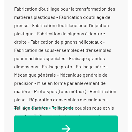
Fabrication d'outillage pour la transformation des matières plastiques - Fabrication d’outillage de presse - Fabrication d’outillage pour l’injection plastique - Fabrication de pignons à denture droite - Fabrication de pignons hélicoïdaux - Fabrication de sous-ensembles et d'ensembles pour machines spéciales - Fraisage grandes dimensions - Fraisage proto - Fraisage série - Mécanique générale - Mécanique générale de précision - Mise en forme par enlèvement de matière - Prototypes (tous métaux) - Rectification plane - Réparation d'ensembles mécaniques - Taillage d'arbres - Taillage de couples roue et vis sans fin - Taillage de dentures de crémaillères - Taillage de moyeux cannelés - Taillage de pignons à denture droite - Taillage de pignons hélicoïdaux - Taraudage - Tournage 3 axes - Tournage 4 axes - Tournage multifonctions - Tournage petite série (de 11 à 1000 pièces) - Tournage prototype et unitaire (< 10 pièces) - Usinage / 3 axes / petite série (de 10 à 1000 pièces) > 5000 cm3 - Usinage / 3 axes /petite série (de 10 à 1000 pièces) > 1000 cm3 - Usinage / 3 axes /petite série (de 10 à 1000 pièces) entre 350 cm3 et 1000 cm3 - Usinage / 3 axes /prototype et unitaire (< 10 pièces) > 1000 cm3 - Usinage / 3 axes /prototype et unitaire (< 10 pièces) > 5000 cm3 - Usinage / 3 axes /prototype et unitaire (< 10 pièces) entre 350 cm3 et 1000 cm3 - Usinage / 5 axes / petite série (de 10 à 1000 pièces) > 5000 cm3 - Usinage / 5 axes /petite série (de 10 à 1000 pièces) > 1000 cm3 - Usinage / 5 axes /petite série (de 10 à 1000 pièces) entre 350 cm3 et 1000 cm3 - Usinage / 5 axes /prototype et unitaire (< 10 pièces) > 1000 cm3 -
Afficher tous les savoir-faire