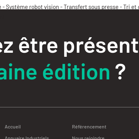
é - Système robot vision - Transfert sous presse - Tri e
el
z être présent
ine édition
?
Accueil
Référencement
Annuaire Industriels
Nous rejoindre