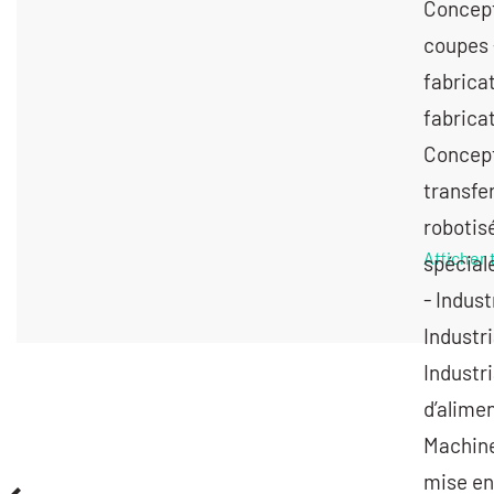
Concept
coupes 
fabrica
fabrica
Concept
transfer
robotis
Afficher 
spécial
- Indus
Industr
Industri
d’alime
Machine
mise en