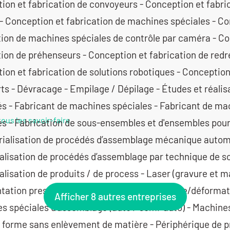
ion et fabrication de convoyeurs - Conception et fabric
- Conception et fabrication de machines spéciales - Co
tion de machines spéciales de contrôle par caméra - Co
tion de préhenseurs - Conception et fabrication de redr
ion et fabrication de solutions robotiques - Conception
ts - Dévracage - Empilage / Dépilage - Études et réalisa
és - Fabricant de machines spéciales - Fabricant de ma
tous les savoir-faire
es - Fabrication de sous-ensembles et d'ensembles pou
trialisation de procédés d’assemblage mécanique autom
ialisation de procédés d’assemblage par technique de s
alisation de produits / de process - Laser (gravure et 
ntation presse - Lubrification pour le formage/déformat
Afficher 8 autres entreprises
s spéciales d’assemblage (auto / semi-auto) - Machine
 forme sans enlèvement de matière - Périphérique de 