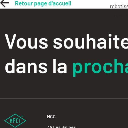
Retour page d'accueil
robotis
industri
Vous souhaite
dans la
procha
MCC
ZA Les Salines