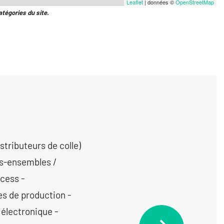
Leaflet
| données ©
OpenStreetMap
atégories du site.
tributeurs de colle)
us-ensembles /
cess -
s de production -
électronique -