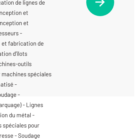
ation de lignes de
nception et
nception et
esseurs -
 et fabrication de
tion d’îlots
chines-outils
r machines spéciales
atisé -
oudage -
marquage) - Lignes
ion du métal -
s spéciales pour
presse - Soudage