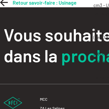
Retour savoir-faire : Usinage
Vous souhaite
dans la
procha
MCC
ZA Les Salines