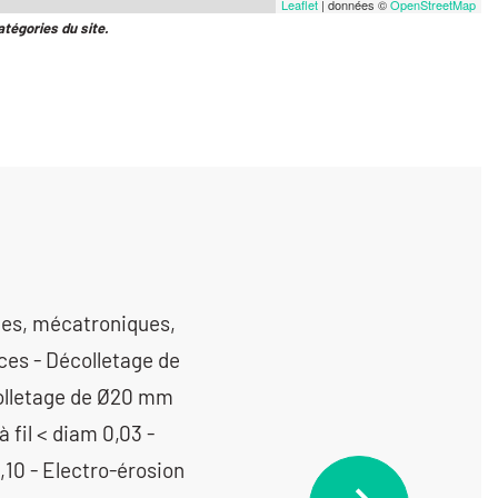
Leaflet
| données ©
OpenStreetMap
atégories du site.
ototype et unitaire (< 10 pièces) < 350 cm3 - Usinage / 3 axes /prototype et unitaire (< 10 pièces) > 1000 cm3 - Usinage / 3 axes /prototype et unitaire (< 10 pièces) entre 350 cm3 et 1000 cm3 - Usinage / 4 axes / moyenne série (de 1001 à 10 000 pièces) < 350 cm3 - Usinage / 4 axes / moyenne série (de 1001 à 10 000 pièces) entre 350 cm3 et 1000 cm3 - Usinage / 4 axes /petite série (de 10 à 1000 pièces) < 350 cm3 -