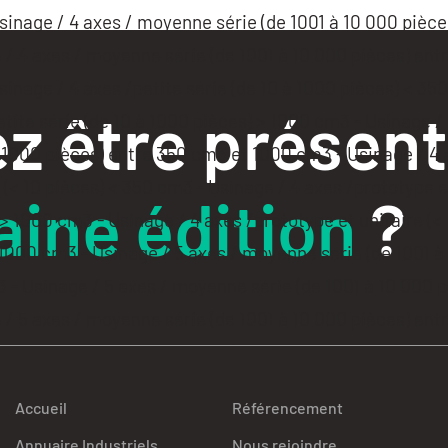
z être présent
ine édition
?
Accueil
Référencement
Annuaire Industriels
Nous rejoindre