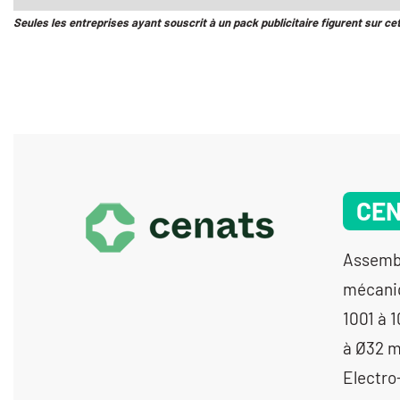
Seules les entreprises ayant souscrit à un pack publicitaire figurent sur ce
CE
Assemblage de sous-ensembles, d’ensembles électromécaniques, mécatroniques, mécaniques d’un volume > 5cm3 - Décolletage de 10 à 1000 pièces - Décolletage de 1001 à 10 000