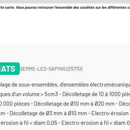
tte carte. Vous pouvez retrouver l’ensemble des sociétés sur les différentes c
NATS
SERRE-LES-SAPINS (25770)
 pièces - Décolletage de Ø10 mm à Ø20 mm - Décolletage de Ø20 mm à Ø32 mm - Décolletage de Ø3 mm à Ø10 mm - Electro-érosion à fil < diam 0,03 - Electro-érosion à fil < diam 0,05 - Electro-érosion à fil < diam 0,10 - Electro-érosion à fil > diam 0,10 - Electro-érosion à fil > diam 0,20 - Electro-érosion micro-perçage < diam 0,3 - Electro-érosion micro-perçage > diam 0,3 - Électro-érosion par enfonçage - Fabrication d’ensembles et de sous-ensembles - Fraisage proto - Laser (gravure et marquage) - Mécanique générale de précision - Parachèvement (finition de bords) - Rectification plane - Tournage moyenne série (de 1001 à 10 000 pièces) - Tournage Ø de 20 à 200 mm - Tournage Ø de 201 à 400 mm - Tournage petite série (de 11 à 1000 pièces) - Tournage prototype et unitaire (< 10 pièces) - Usinage / 3 axes / moyenne série (de 1001 à 10 000 pièces) > 1000 cm3 - Usinage / 3 axes / moyenne série (de 1001 à 10 000 pièces) entre 350 cm3 et 1000 cm3 - Usinage / 3 axes /petite série (de 10 à 1000 pièces) < 350 cm3 - Usinage / 3 axes /petite série (de 10 à 1000 pièces) > 1000 cm3 - Usinage / 3 axes /petite série (de 10 à 1000 pièces) entre 350 cm3 et 1000 cm3 - Usinage / 3 axes /pr