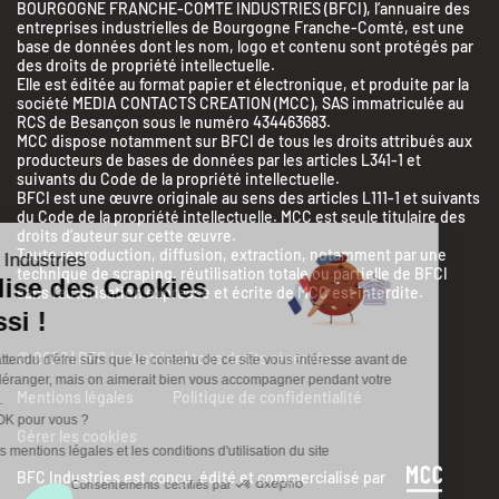
BOURGOGNE FRANCHE-COMTE INDUSTRIES (BFCI), l’annuaire des
entreprises industrielles de Bourgogne Franche-Comté, est une
base de données dont les nom, logo et contenu sont protégés par
des droits de propriété intellectuelle.
Elle est éditée au format papier et électronique, et produite par la
société MEDIA CONTACTS CREATION (MCC), SAS immatriculée au
RCS de Besançon sous le numéro 434463683.
MCC dispose notamment sur BFCI de tous les droits attribués aux
producteurs de bases de données par les articles L341-1 et
suivants du Code de la propriété intellectuelle.
BFCI est une œuvre originale au sens des articles L111-1 et suivants
du Code de la propriété intellectuelle. MCC est seule titulaire des
droits d’auteur sur cette œuvre.
Toute reproduction, diffusion, extraction, notamment par une
BFC Industries
technique de scraping, réutilisation totale ou partielle de BFCI
Utilise des Cookies
sans l’autorisation expresse et écrite de MCC est interdite.
aussi !
© 2026 | BFC Industries | tous droits réservés
On a attendu d'être sûrs que le contenu de ce site vous intéresse avant de
vous déranger, mais on aimerait bien vous accompagner pendant votre
Mentions légales
Politique de confidentialité
visite...
C'est OK pour vous ?
Gérer les cookies
Lire les mentions légales et les conditions d'utilisation du site
BFC Industries est conçu, édité et commercialisé par
Consentements certifiés par