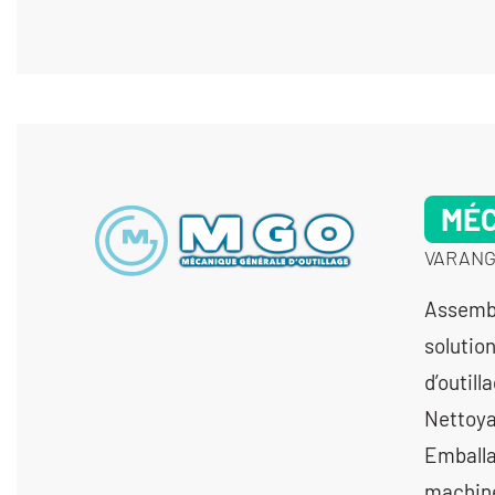
MÉC
VARANGE
Assemblage (collage, soudage, rivetage) - Bureau d'études (mise en place de solutions CAO) - Co-développement de produits