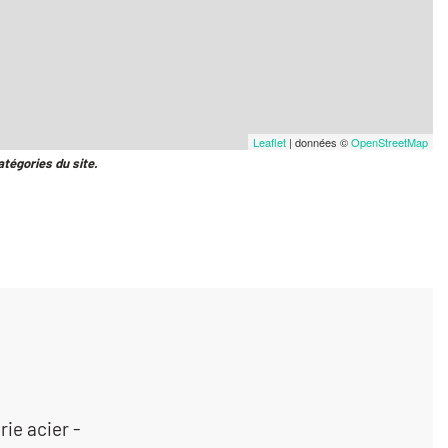
Leaflet
| données ©
OpenStreetMap
atégories du site.
ie acier -