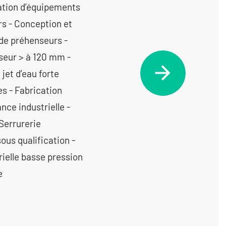
ation d’équipements
rs - Conception et
 de préhenseurs -
seur > à 120 mm -
jet d’eau forte
s - Fabrication
ce industrielle -
Serrurerie
ous qualification -
rielle basse pression
e