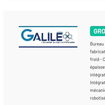
GRO
Bureau 
fabrica
froid -
épaisse
intégra
Intégra
mécaniq
robotis