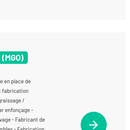
 (MGO)
ion plane - Sablage - Taraudage - Tournage 2 axes - Tournage 3 axes - Tournage 4 axes - Tournage multifonctions - Tournage Ø 401 mm à 1000 mm - Tournage Ø de 20 à 200 mm - Tournage Ø de 201 à 400 mm -