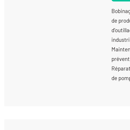
Bobinag
de prod
d’outil
industr
Mainten
prévent
Réparat
de pomp