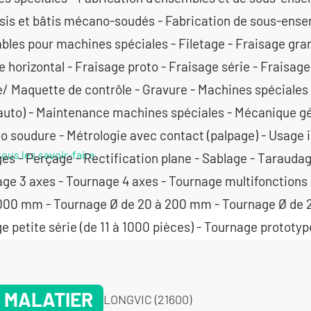
tous les savoir-faire
 MALATIER
LONGVIC (21600)