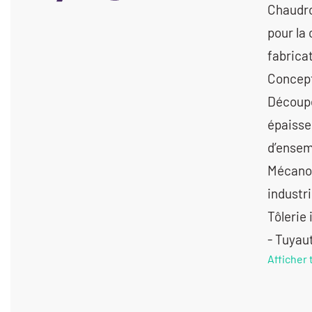
Chaudro
pour la
fabrica
Concept
Découpe
épaisse
d’ensem
Mécano 
industr
Tôlerie 
- Tuyau
Afficher 