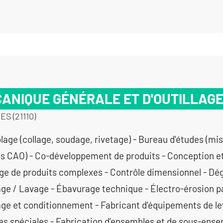
ANIQUE GÉNÉRALE ET D'OUTILLAGE
S (21110)
 - Conception et fabrication d’outillage de produits complexes - Contrôle dimensionnel - Dégraissage / Nettoyage / Lavage - Ébavurage technique - Électro-érosion par enfonçage - Emballage et conditionnement - Fabricant d'équipements de levage - Fabricant de machines spéciales - Fabrication d’ensembles et de sous-ensembles - Fabrication de châssis et bâtis mécano-soudés - Fabrication de sous-ensembles et d'ensembles pour machines spéciales - Filetage - Fraisage grandes dimensions - Fraisage horizontal - Fraisage proto - Fraisage série - Fraisage vertical - Gabarit de contrôle/ Maquette de contrôle - Gravure - Machines spéciales d’assemblage (auto / semi-auto) - Maintenance machines spéciales - Mécanique générale de précision - Mécano soudure - Métrologie avec contact (palpage) - Usage interne - Montage d’usinages - Perçage - Rectificat