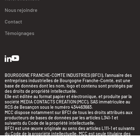
Nous rejoindre
Contact
Témoignages
BOURGOGNE FRANCHE-COMTE INDUSTRIES (BFCI), l’annuaire des
entreprises industrielles de Bourgogne Franche-Comté, est une
base de données dont les nom, logo et contenu sont protégés par
des droits de propriété intellectuelle.
Elle est éditée au format papier et électronique, et produite par la
société MEDIA CONTACTS CREATION (MCC), SAS immatriculée au
RCS de Besançon sous le numéro 434463683.
MCC dispose notamment sur BFCI de tous les droits attribués aux
producteurs de bases de données par les articles L341-1 et
suivants du Code de la propriété intellectuelle.
BFCI est une œuvre originale au sens des articles L111-1 et suivants
du Code de la propriété intellectuelle. MCC est seule titulaire des
droits d’auteur sur cette œuvre.