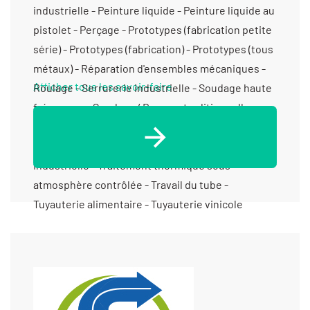
industrielle - Peinture liquide - Peinture liquide au
pistolet - Perçage - Prototypes (fabrication petite
série) - Prototypes (fabrication) - Prototypes (tous
métaux) - Réparation d'ensembles mécaniques -
Afficher tous les savoir-faire
Roulage - Serrurerie industrielle - Soudage haute
fréquence - Soudure / Brasure traditionnelle -
Soudure aluminium - Soudure étanche -
Taraudage - Tôlerie fine/ de précision - Tôlerie
industrielle - Traitement thermique sous
atmosphère contrôlée - Travail du tube -
Tuyauterie alimentaire - Tuyauterie vinicole