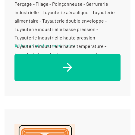
Perçage - Pliage - Poinçonneuse - Serrurerie
industrielle - Tuyauterie aéraulique - Tuyauterie
alimentaire - Tuyauterie double enveloppe -
Tuyauterie industrielle basse pression -
Tuyauterie industrielle haute pression -
Afficher tous les savoir-faire
Tuyauterie industrielle haute température -
Tuyauterie industrielle moyenne pression -
Tuyauterie vinicole