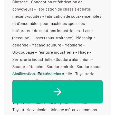
Cintrage - Conception et fabrication de
convoyeurs - Fabrication de châssis et bâtis
mécano-soudés - Fabrication de sous-ensembles
et d'ensembles pour machines spéciales -
Intégrateur de solutions industrielles - Laser
(découpe) - Laser (sous-traitance) - Mécanique
générale - Mécano soudure - Métallerie -
Oxycoupage - Peinture industrielle - Pliage -
Serrurerie industrielle - Soudure aluminium -
Soudure étanche - Soudure miroir - Soudure sous
Afficher tous les savoir-faire
qualification - Tôlerie industrielle - Tuyauterie
alimentaire - Tuyauterie industrielle basse
pression - Tuyauterie industrielle haute pression -
Tuyauterie industrielle haute température -
Tuyauterie industrielle moyenne pression -
Tuyauterie vinicole - Usinage métaux communs