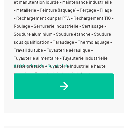
et manutention lourde - Maintenance industrielle
- Métallerie - Peinture (laquage) - Perçage - Pliage
- Rechargement dur par PTA - Rechargement TIG -
Roulage - Serrurerie industrielle - Sertissage -
Soudure aluminium - Soudure étanche - Soudure
sous qualification - Taraudage - Thermolaquage -
Travail du tube - Tuyauterie aéraulique -
Tuyauterie alimentaire - Tuyauterie industrielle
Afficher tous les savoir-faire
basse pression - Tuyauterie industrielle haute
pression - Tuyauterie industrielle haute
température - Tuyauterie industrielle moyenne
pression - Tuyauterie vinicole