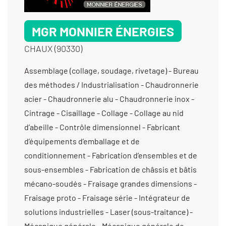
MGR MONNIER ÉNERGIES
CHAUX (90330)
Assemblage (collage, soudage, rivetage) - Bureau des méthodes / Industrialisation - Chaudronnerie acier - Chaudronnerie alu - Chaudronnerie inox - Cintrage - Cisaillage - Collage - Collage au nid d’abeille - Contrôle dimensionnel - Fabricant d’équipements d’emballage et de conditionnement - Fabrication d’ensembles et de sous-ensembles - Fabrication de châssis et bâtis mécano-soudés - Fraisage grandes dimensions - Fraisage proto - Fraisage série - Intégrateur de solutions industrielles - Laser (sous-traitance) - Mécanique générale - Mécanique générale de précision - Mécano soudure - Métrologie machines tridimensionnelles (fabricant) - Montage d’usinages - Pliage - Poinçonneuse - Sertissage - Soudure / Brasure traditionnelle - Soudure aluminium - Soudure étanche - Soudure par point - Soudure par résistance - Soudure sous qualification - Taraudage - Tôlerie fine/ de précision - Travail du tube - Usinage / 3 axes / moyenne série (de 1001 à 10 000 pièces) > 1000 cm3 - Usinage / 3 axes / petite série (de 10 à 1000 pièces) > 5000 cm3 - Usinage / 3 axes /grande série (>10 000 pièces) > 1000 cm3 - Usinage / 3 axes /petite série (de 10 à 1000 pièces) > 1000 cm3 -