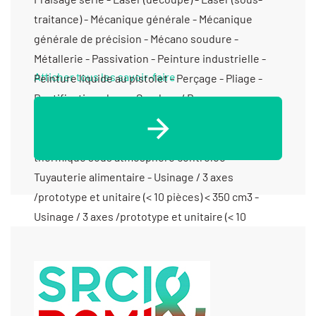
traitance) - Mécanique générale - Mécanique
générale de précision - Mécano soudure -
Métallerie - Passivation - Peinture industrielle -
Afficher tous les savoir-faire
Peinture liquide au pistolet - Perçage - Pliage -
Rectification plane - Soudure / Brasure
traditionnelle - Soudure aluminium - Tôlerie fine/
de précision - Tôlerie industrielle - Traitement
thermique sous atmosphère contrôlée -
Tuyauterie alimentaire - Usinage / 3 axes
/prototype et unitaire (< 10 pièces) < 350 cm3 -
Usinage / 3 axes /prototype et unitaire (< 10
pièces) > 1000 cm3 - Usinage / 3 axes /prototype et
unitaire (< 10 pièces) entre 350 cm3 et 1000 cm3 -
Usinage / 5 axes /prototype et unitaire (< 10
pièces) entre 350 cm3 et 1000 cm3