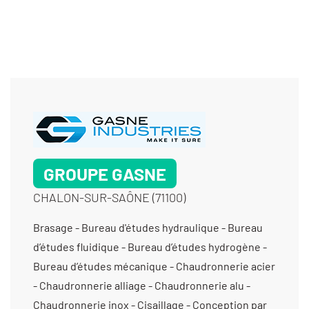
GROUPE GASNE
CHALON-SUR-SAÔNE (71100)
Brasage - Bureau d'études hydraulique - Bureau d’études fluidique - Bureau d’études hydrogène - Bureau d’études mécanique - Chaudronnerie acier - Chaudronnerie alliage - Chaudronnerie alu - Chaudronnerie inox - Cisaillage - Conception par simulation numérique - Digitalisation 3D - Filetage - Fraisage proto - Fraisage série - Fraisage vertical - Mécanique générale de précision - Mécano soudure - Moletage - Pliage - Polissage - Rectification cylindrique exter - Rectification cylindrique inter - Rectification par coordonnées - Rectification plane - Roulage - Soudage robotisé - Soudure / Brasure traditionnelle - Soudure aluminium - Soudure étanche - Soudure sous qualification - Taraudage - Tournage 4 axes - Tournage 5 axes - Tournage moyenne série (de 1001 à 10 000 pièces) - Tournage multifonctions - Tournage petite série (de 11 à 1000 pièces) - Tournage prototype et unitaire (< 10 pièces) - Usinage / 5 axes / moyenne série (de 1001 à 10 000 pièces) < 350 cm3 - Usinage / 5 axes / moyenne série (de 1001 à 10 000 pièces) entre 350 cm3 et 1000 cm3