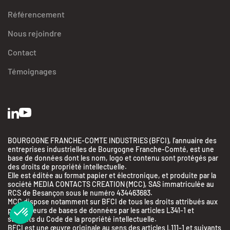
Référencement
Nous rejoindre
Contact
Témoignages
BOURGOGNE FRANCHE-COMTE INDUSTRIES (BFCI), l’annuaire des
entreprises industrielles de Bourgogne Franche-Comté, est une
base de données dont les nom, logo et contenu sont protégés par
des droits de propriété intellectuelle.
Elle est éditée au format papier et électronique, et produite par la
société MEDIA CONTACTS CREATION (MCC), SAS immatriculée au
RCS de Besançon sous le numéro 434463683.
MCC dispose notamment sur BFCI de tous les droits attribués aux
producteurs de bases de données par les articles L341-1 et
suivants du Code de la propriété intellectuelle.
BFCI est une œuvre originale au sens des articles L111-1 et suivants