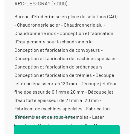
ARC-LES-GRAY (70100)
Bureau d'études (mise en place de solutions CAO)
- Chaudronnerie acier - Chaudronnerie alu -
Chaudronnerie inox - Conception et fabrication
d’équipements pour la chaudronnerie -
Conception et fabrication de convoyeurs -
Conception et fabrication de machines spéciales -
Conception et fabrication de préhenseurs -
Conception et fabrication de trémies - Découpe
jet d’eau épaisseur > à 120 mm - Découpe jet d’eau
fine épaisseur de 0,1 mm à 20 mm - Découpe jet
d’eau forte épaisseur de 21 mm à 120 mm -
Fabricant de machines spéciales - Fabrication
Afficher tous les savoir-faire
d’ensembles et de sous-ensembles - Laser
(soudure) - Maintenance industrielle - Mécano
soudure - Métallerie - Négoce de produits