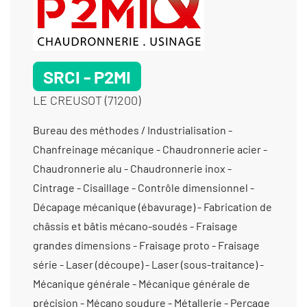
SRCI - P2MI
LE CREUSOT (71200)
Bureau des méthodes / Industrialisation - Chanfreinage mécanique - Chaudronnerie acier - Chaudronnerie alu - Chaudronnerie inox - Cintrage - Cisaillage - Contrôle dimensionnel - Décapage mécanique (ébavurage) - Fabrication de châssis et bâtis mécano-soudés - Fraisage grandes dimensions - Fraisage proto - Fraisage série - Laser (découpe) - Laser (sous-traitance) - Mécanique générale - Mécanique générale de précision - Mécano soudure - Métallerie - Perçage - Pliage - Prototypes (fabrication petite série) - Prototypes (fabrication) - Prototypes (tous métaux) - Rectification plane - Réparation d'ensembles mécaniques - Rodage - Roulage - Serrurerie industrielle - Soudage haute fréquence - Soudure / Brasure traditionnelle - Soudure aluminium - Soudure étanche - Soudure sous qualification - Taraudage - Tests de pression à l’air - Tôlerie fine/ de précision - Tôlerie industrielle - Tuyauterie alimentaire - Tuyauterie vinicole -