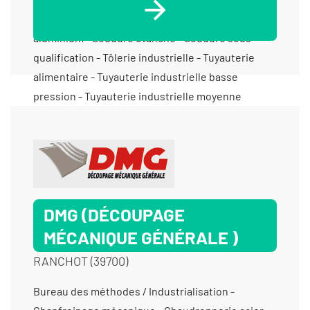
industriels - Serrurerie industrielle - Soudure
aluminium - Soudure étanche - Soudure sous
qualification - Tôlerie industrielle - Tuyauterie
alimentaire - Tuyauterie industrielle basse
pression - Tuyauterie industrielle moyenne
pression - Tuyauterie vinicole
DMG (DÉCOUPAGE
MÉCANIQUE GÉNÉRALE )
RANCHOT (39700)
Bureau des méthodes / Industrialisation - Chanfreinage mécanique - Chaudronnerie acier - Chaudronnerie alu - Chaudronnerie inox - Décapage mécanique (ébavurage) - Découpage presse automatique - Découpage presse traditionnelle - Découpage, pliage, roulage, emboutissage de haute précision - Ébavurage tribofinition - Emboutissage - Fabrication de sous-ensembles et d'ensembles pour machines spéciales - Formage à froid - Laser (découpe) - Laser (gravure et marquage) - Laser (sous-traitance) - Mécanique générale - Mécano soudure - Parachèvement (coupe à longueur) - Parachèvement (finition de bords) - Pliage - Prototypes (conception) - Prototypes (fabrication petite série) - Prototypes (fabrication) - Redressage - Sertissage - Soudure / Brasure traditionnelle - Soudure aluminium - Soudure étanche - Soudure sous qualification - Taraudage - Tôlerie fine/ de précision - Tôlerie industrielle - Tournage 2 axes - Tournage 3 axes - Tournage petite série (de 11 à 1000 pièces) - Tournage prototype et unitaire (< 10 pièces) - Usinage / 3 axes / moyenne série (de 1001 à 10 000 pièces) > 1000 cm3 - Usinage / 3 axes / moyenne série (de 1001 à 10 000 pièces) entre 350 cm3 et 1000 cm3 -