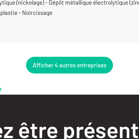
ytique (nickelage) - Dépôt métallique électrolytique (zin
plastie - Noircissage
Afficher 4 autres entreprises
e
z être présent