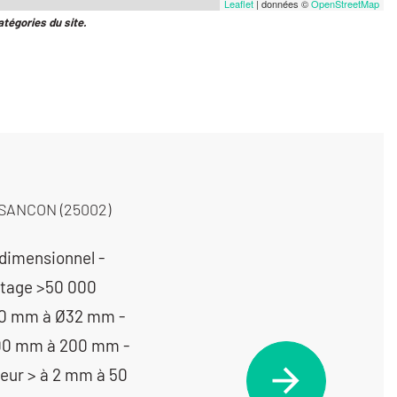
Leaflet
| données ©
OpenStreetMap
atégories du site.
SANCON (25002)
 dimensionnel -
etage >50 000
20 mm à Ø32 mm -
100 mm à 200 mm -
eur > à 2 mm à 50