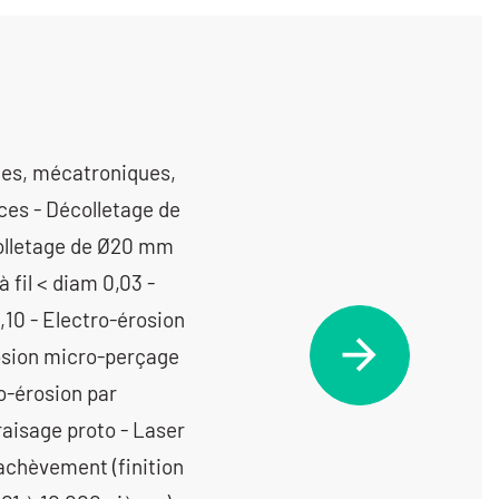
ototype et unitaire (< 10 pièces) < 350 cm3 - Usinage / 3 axes /prototype et unitaire (< 10 pièces) > 1000 cm3 - Usinage / 3 axes /prototype et unitaire (< 10 pièces) entre 350 cm3 et 1000 cm3 - Usinage / 4 axes / moyenne série (de 1001 à 10 000 pièces) < 350 cm3 - Usinage / 4 axes / moyenne série (de 1001 à 10 000 pièces) entre 350 cm3 et 1000 cm3 - Usinage / 4 axes /petite série (de 10 à 1000 pièces) < 350 cm3 -