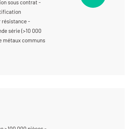
on sous contrat -
tification
r résistance -
nde série (>10 000
nage métaux communs
ge >100 000 pièces -