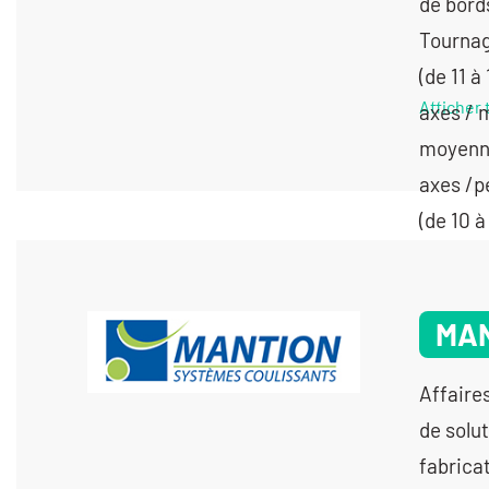
Afficher 
MA
Affaire
de solu
fabrica