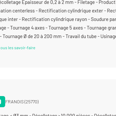
colletage Épaisseur de 0,2 à 2 mm - Filetage - Producti
ation centerless - Rectification cylindrique exter - Rec
que inter - Rectification cylindrique rayon - Soudure pa
ge - Tournage 4 axes - Tournage 5 axes - Tournage gra
 - Tournage Ø de 20 à 200 mm - Travail du tube - Usi
tous les savoir-faire
D
FRANOIS (25770)
tage < Ø3 mm - Décolletage >10 000 pièces - Décolleta