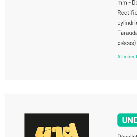
mm - Dé
Rectific
cylindri
Tarauda
pièces)
Afficher 
UN
Décolle