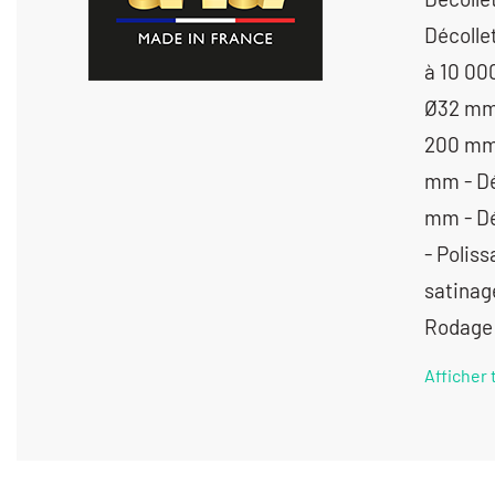
Décolle
à 10 00
Ø32 mm 
200 mm 
mm - Dé
mm - Déc
- Poliss
satinag
Rodage 
Afficher 