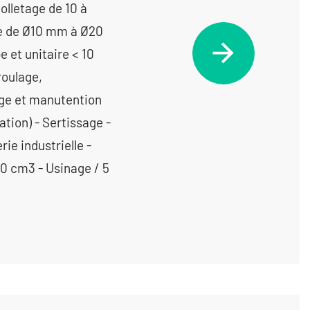
olletage de 10 à
ge de Ø10 mm à Ø20
et unitaire < 10
roulage,
age et manutention
tion) - Sertissage -
ie industrielle -
50 cm3 - Usinage / 5