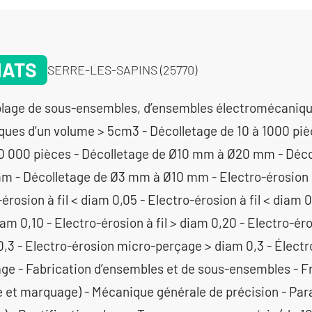
NATS
SERRE-LES-SAPINS (25770)
 pièces - Décolletage de Ø10 mm à Ø20 mm - Décolletage de Ø20 mm à Ø32 mm - Décolletage de Ø3 mm à Ø10 mm - Electro-érosion à fil < diam 0,03 - Electro-érosion à fil < diam 0,05 - Electro-érosion à fil < diam 0,10 - Electro-érosion à fil > diam 0,10 - Electro-érosion à fil > diam 0,20 - Electro-érosion micro-perçage < diam 0,3 - Electro-érosion micro-perçage > diam 0,3 - Électro-érosion par enfonçage - Fabrication d’ensembles et de sous-ensembles - Fraisage proto - Laser (gravure et marquage) - Mécanique générale de précision - Parachèvement (finition de bords) - Rectification plane - Tournage moyenne série (de 1001 à 10 000 pièces) - Tournage Ø de 20 à 200 mm - Tournage Ø de 201 à 400 mm - Tournage petite série (de 11 à 1000 pièces) - Tournage prototype et unitaire (< 10 pièces) - Usinage / 3 axes / moyenne série (de 1001 à 10 000 pièces) > 1000 cm3 - Usinage / 3 axes / moyenne série (de 1001 à 10 000 pièces) entre 350 cm3 et 1000 cm3 - Usinage / 3 axes /petite série (de 10 à 1000 pièces) < 350 cm3 - Usinage / 3 axes /petite série (de 10 à 1000 pièces) > 1000 cm3 - Usinage / 3 axes /petite série (de 10 à 1000 pièces) entre 350 cm3 et 1000 cm3 - Usinage / 3 axes /pr