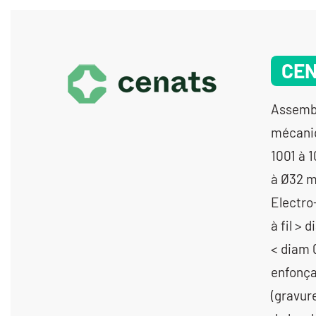
CE
Assemblage de sous-ensembles, d’ensembles électromécaniques, mécatroniques, mécaniques d’un volume > 5cm3 - Décolletage de 10 à 1000 pièces - Décolletage de 1001 à 10 000