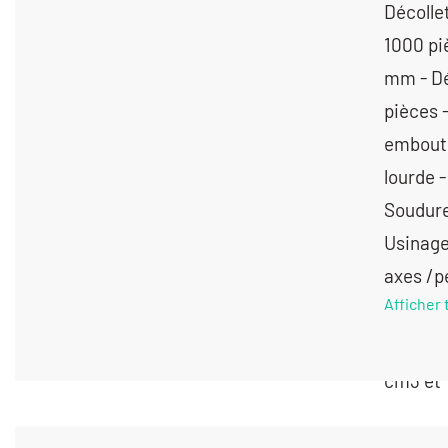
Décolle
1000 pi
mm - Dé
pièces 
embouti
lourde -
Soudure 
Usinage
axes /p
Afficher 