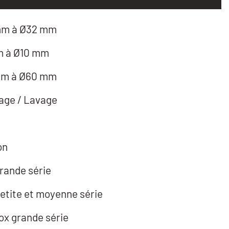
mm à Ø32 mm
m à Ø10 mm
mm à Ø60 mm
age / Lavage
on
grande série
petite et moyenne série
ox grande série