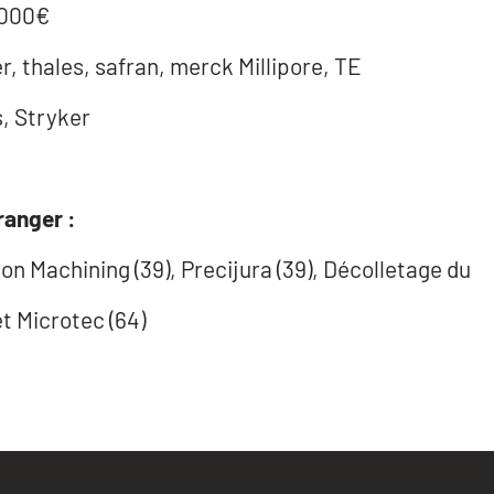
 000€
 thales, safran, merck Millipore, TE
s, Stryker
ranger :
on Machining (39), Precijura (39), Décolletage du
et Microtec (64)