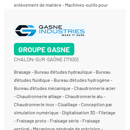
enlèvement de matière - Machines-outils pour
mise en forme sans enlèvement de matière -
Maintenance machines-outils - Mise en forme
sans enlèvement de matière - Négoce de produits
industriels - Pliage - Poinçonneuse - Redressage -
Rétrofit machines-outils
GROUPE GASNE
CHALON-SUR-SAÔNE (71100)
Brasage - Bureau d'études hydraulique - Bureau d’études fluidique - Bureau d’études hydrogène - Bureau d’études mécanique - Chaudronnerie acier - Chaudronnerie alliage - Chaudronnerie alu - Chaudronnerie inox - Cisaillage - Conception par simulation numérique - Digitalisation 3D - Filetage - Fraisage proto - Fraisage série - Fraisage vertical - Mécanique générale de précision - Mécano soudure - Moletage - Pliage - Polissage - Rectification cylindrique exter - Rectification cylindrique inter - Rectification par coordonnées - Rectification plane - Roulage - Soudage robotisé - Soudure / Brasure traditionnelle - Soudure aluminium - Soudure étanche - Soudure sous qualification - Taraudage - Tournage 4 axes - Tournage 5 axes - Tournage moyenne série (de 1001 à 10 000 pièces) - Tournage multifonctions - Tournage petite série (de 11 à 1000 pièces) - Tournage prototype et unitaire (< 10 pièces) - Usinage / 5 axes / moyenne série (de 1001 à 10 000 pièces) < 350 cm3 - Usinage / 5 axes / moyenne série (de 1001 à 10 000 pièces) entre 350 cm3 et 1000 cm3