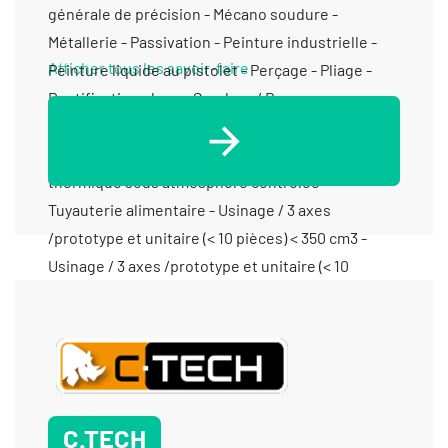
générale de précision - Mécano soudure -
Métallerie - Passivation - Peinture industrielle -
Afficher tous les savoir-faire
Peinture liquide au pistolet - Perçage - Pliage -
Rectification plane - Soudure / Brasure
traditionnelle - Soudure aluminium - Tôlerie fine/
de précision - Tôlerie industrielle - Traitement
thermique sous atmosphère contrôlée -
Tuyauterie alimentaire - Usinage / 3 axes
/prototype et unitaire (< 10 pièces) < 350 cm3 -
Usinage / 3 axes /prototype et unitaire (< 10
pièces) > 1000 cm3 - Usinage / 3 axes /prototype et
unitaire (< 10 pièces) entre 350 cm3 et 1000 cm3 -
Usinage / 5 axes /prototype et unitaire (< 10
pièces) entre 350 cm3 et 1000 cm3
C.TECH