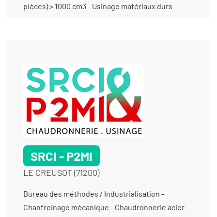
pièces) > 1000 cm3 - Usinage matériaux durs
SRCI - P2MI
LE CREUSOT (71200)
Bureau des méthodes / Industrialisation - Chanfreinage mécanique - Chaudronnerie acier - Chaudronnerie alu - Chaudronnerie inox - Cintrage - Cisaillage - Contrôle dimensionnel - Décapage mécanique (ébavurage) - Fabrication de châssis et bâtis mécano-soudés - Fraisage grandes dimensions - Fraisage proto - Fraisage série - Laser (découpe) - Laser (sous-traitance) - Mécanique générale - Mécanique générale de précision - Mécano soudure - Métallerie - Perçage - Pliage - Prototypes (fabrication petite série) - Prototypes (fabrication) - Prototypes (tous métaux) - Rectification plane - Réparation d'ensembles mécaniques - Rodage - Roulage - Serrurerie industrielle - Soudage haute fréquence - Soudure / Brasure traditionnelle - Soudure aluminium - Soudure étanche - Soudure sous qualification - Taraudage - Tests de pression à l’air - Tôlerie fine/ de précision - Tôlerie industrielle - Tuyauterie alimentaire - Tuyauterie vinicole -