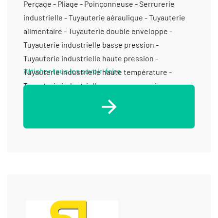
Perçage - Pliage - Poinçonneuse - Serrurerie
industrielle - Tuyauterie aéraulique - Tuyauterie
alimentaire - Tuyauterie double enveloppe -
Tuyauterie industrielle basse pression -
Tuyauterie industrielle haute pression -
Afficher tous les savoir-faire
Tuyauterie industrielle haute température -
Tuyauterie industrielle moyenne pression -
Tuyauterie vinicole