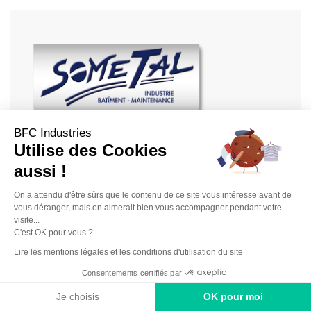
BFC Industries
SOMETAL
Utilise des Cookies
CINTREY (70120)
aussi !
On a attendu d'être sûrs que le contenu de ce site vous intéresse avant de
Chaudronnerie acier - Chaudronnerie alliage -
vous déranger, mais on aimerait bien vous accompagner pendant votre
Chaudronnerie alu - Chaudronnerie inox -
visite...
C'est OK pour vous ?
Cintrage - Cintrage de précision - Cisaillage -
Lire les mentions légales et les conditions d'utilisation du site
Laser (découpe) - Laser (sous-traitance) - Levage
Consentements certifiés par
et manutention lourde - Maintenance industrielle
- Métallerie - Peinture (laquage) - Perçage - Pliage
Je choisis
OK pour moi