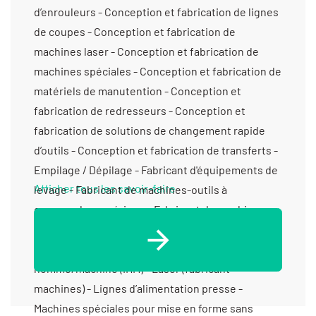
d’enrouleurs - Conception et fabrication de lignes
de coupes - Conception et fabrication de
machines laser - Conception et fabrication de
machines spéciales - Conception et fabrication de
matériels de manutention - Conception et
fabrication de redresseurs - Conception et
fabrication de solutions de changement rapide
d’outils - Conception et fabrication de transferts -
Empilage / Dépilage - Fabricant d'équipements de
Afficher tous les savoir-faire
levage - Fabricant de machines-outils à
commande numérique - Fabricant de machines-
outils de série - Fabrication de sous-ensembles et
d'ensembles pour machines spéciales - Interface
homme/machine (IHM) - Laser (fabricant
machines) - Lignes d’alimentation presse -
Machines spéciales pour mise en forme sans