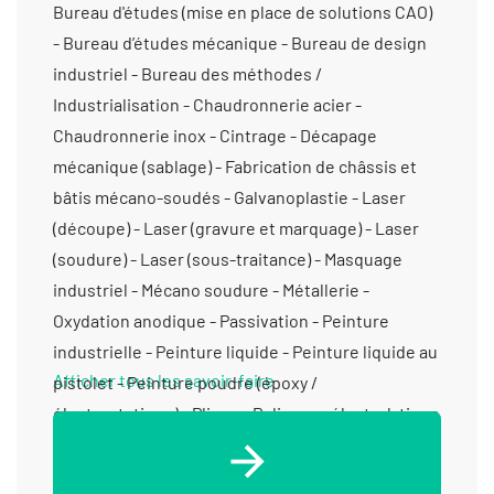
Bureau d'études (mise en place de solutions CAO)
- Bureau d’études mécanique - Bureau de design
industriel - Bureau des méthodes /
Industrialisation - Chaudronnerie acier -
Chaudronnerie inox - Cintrage - Décapage
mécanique (sablage) - Fabrication de châssis et
bâtis mécano-soudés - Galvanoplastie - Laser
(découpe) - Laser (gravure et marquage) - Laser
(soudure) - Laser (sous-traitance) - Masquage
industriel - Mécano soudure - Métallerie -
Oxydation anodique - Passivation - Peinture
industrielle - Peinture liquide - Peinture liquide au
Afficher tous les savoir-faire
pistolet - Peinture poudre (époxy /
électrostatique) - Pliage - Polissage électrolytique
- Prototypes (conception) - Prototypes (fabrication
petite série) - Prototypes (fabrication) -