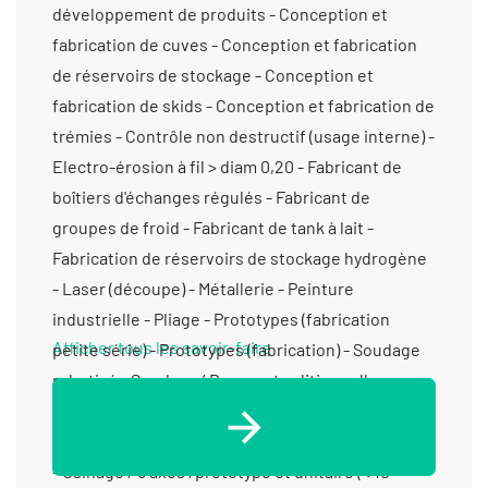
développement de produits - Conception et
fabrication de cuves - Conception et fabrication
de réservoirs de stockage - Conception et
fabrication de skids - Conception et fabrication de
trémies - Contrôle non destructif (usage interne) -
Electro-érosion à fil > diam 0,20 - Fabricant de
boîtiers d'échanges régulés - Fabricant de
groupes de froid - Fabricant de tank à lait -
Fabrication de réservoirs de stockage hydrogène
- Laser (découpe) - Métallerie - Peinture
industrielle - Pliage - Prototypes (fabrication
Afficher tous les savoir-faire
petite série) - Prototypes (fabrication) - Soudage
robotisé - Soudure / Brasure traditionnelle -
Soudure sous qualification - Test étanchéité à
l’eau - Tests de pression à l’air - Tôlerie industrielle
- Usinage / 5 axes /prototype et unitaire (< 10