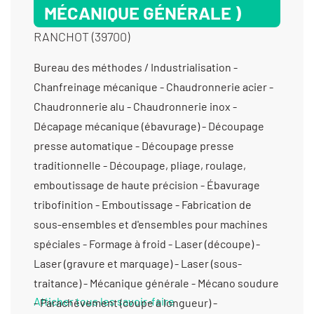
MÉCANIQUE GÉNÉRALE )
RANCHOT (39700)
Bureau des méthodes / Industrialisation - Chanfreinage mécanique - Chaudronnerie acier - Chaudronnerie alu - Chaudronnerie inox - Décapage mécanique (ébavurage) - Découpage presse automatique - Découpage presse traditionnelle - Découpage, pliage, roulage, emboutissage de haute précision - Ébavurage tribofinition - Emboutissage - Fabrication de sous-ensembles et d'ensembles pour machines spéciales - Formage à froid - Laser (découpe) - Laser (gravure et marquage) - Laser (sous-traitance) - Mécanique générale - Mécano soudure - Parachèvement (coupe à longueur) - Parachèvement (finition de bords) - Pliage - Prototypes (conception) - Prototypes (fabrication petite série) - Prototypes (fabrication) - Redressage - Sertissage - Soudure / Brasure traditionnelle - Soudure aluminium - Soudure étanche - Soudure sous qualification - Taraudage - Tôlerie fine/ de précision - Tôlerie industrielle - Tournage 2 axes - Tournage 3 axes - Tournage petite série (de 11 à 1000 pièces) - Tournage prototype et unitaire (< 10 pièces) - Usinage / 3 axes / moyenne série (de 1001 à 10 000 pièces) > 1000 cm3 - Usinage / 3 axes / moyenne série (de 1001 à 10 000 pièces) entre 350 cm3 et 1000 cm3 -
Afficher tous les savoir-faire