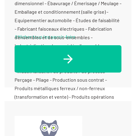
dimensionnel - Ébavurage / Émerisage / Meulage -
Emballage et conditionnement (salle grise) -
Equipementier automobile - Études de faisabilité
- Fabricant faisceaux électriques - Fabrication
Afficher tous les savoir-faire
d’ensembles et de sous-ensembles -
Industrialisation de procédés d’assemblage
mécanique automatisé - Industrialisation de
procédés d’assemblage par technique de soudage
- Industrialisation de produits / de process -
Perçage - Pliage - Production sous contrat -
Produits métalliques ferreux / non-ferreux
(transformation et vente) - Produits opérations
sur produits semi-finis - Programmation de robots
et cobots - Qualification de procédés de
fabrication - Soudage robotisé - Soudure /
Brasure traditionnelle - Soudure par point -