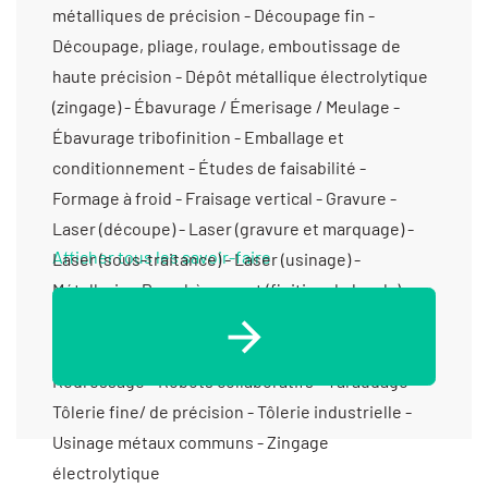
métalliques de précision - Découpage fin -
Découpage, pliage, roulage, emboutissage de
haute précision - Dépôt métallique électrolytique
(zingage) - Ébavurage / Émerisage / Meulage -
Ébavurage tribofinition - Emballage et
conditionnement - Études de faisabilité -
Formage à froid - Fraisage vertical - Gravure -
Laser (découpe) - Laser (gravure et marquage) -
Afficher tous les savoir-faire
Laser (sous-traitance) - Laser (usinage) -
Métallerie - Parachèvement (finition de bords) -
Pliage - Polissage - Produits métalliques ferreux /
non-ferreux (transformation et vente) -
Redressage - Robots collaboratifs - Taraudage -
Tôlerie fine/ de précision - Tôlerie industrielle -
Usinage métaux communs - Zingage
électrolytique