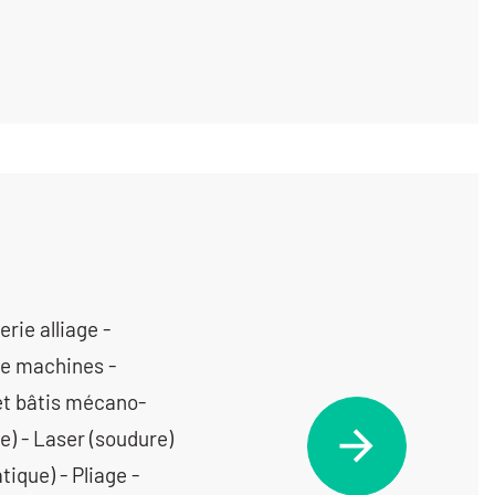
ie alliage -
de machines -
et bâtis mécano-
e) - Laser (soudure)
tique) - Pliage -