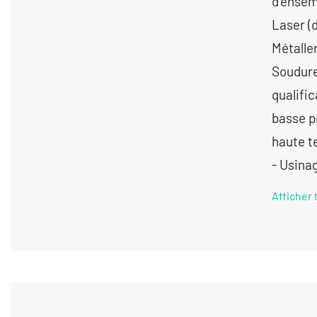
d'ensem
Laser (
Métaller
Soudure
qualific
basse pr
haute t
- Usin
Afficher 