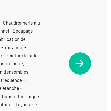
 - Chaudronnerie alu
ionnel - Décapage
abrication de
-traitance) -
 - Peinture liquide -
etite série) -
on d'ensembles
 fréquence -
e étanche -
Traitement thermique
ntaire - Tuyauterie