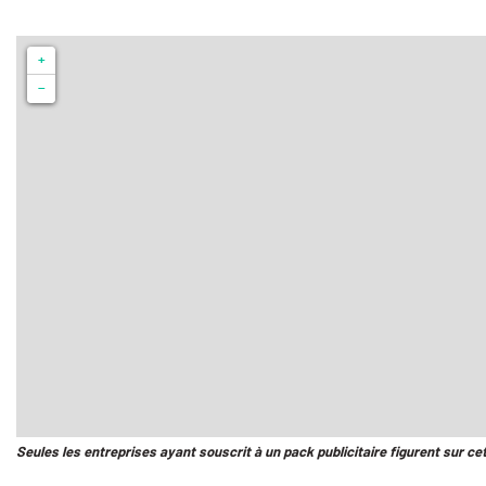
+
−
Seules les entreprises ayant souscrit à un pack publicitaire figurent sur ce