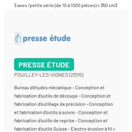
PRESSE ÉTUDE
POUILLEY-LES-VIGNES (25115)
Bureau d’études mécanique - Conception et fabrication d'outils de découpe - Conception et fabrication d’outillage de précision - Conception et fabrication d’outils à suivre - Conception et fabrication d’outils de reprise - Conception et fabrication d’outils Suisse - Electro-érosion à fil > diam 0,10 - Electro-érosion à fil > diam 0,20 - Électro-érosion micro perçage - Electro-érosion micro-perçage < diam 0,3 - Electro-érosion micro-perçage > diam 0,3 - Électro-érosion par enfonçage - Fabricant d’outillage d’horlogerie / Bijouterie - Fabricant de machines spéciales - Fabrication d'outillage pour la découpe - Fabrication d'outillage pour le découpage - Fabrication de dispositifs médicaux non implantables - Fabrication mécanique autour de l’électronique - Fraisage proto - Fraisage série - Fraisage vertical - Laser (gravure et marquage) - Machines spéciales d’assemblage (auto / semi-auto) - Maintenance machines spéciales - Mécanique générale de précision - Micromécanique - Prototypes (fabrication petite série) - Rectification cylindrique exter - Rectification plane - Rétrofit d'outillage - Rétrofit d’outils - Tournage Ø de 20 à 200 mm - Tournage petite série (de 11 à 1000 pièces) - Tournage prototype et unitaire (< 10 pièces) - Usinage / 3 axes /petite série (de 10 à 1000 pièces) < 350 cm3 - Usinage / 3 axes /petite série (de 10 à 1000 pièces) entre 350 cm3 et 1000 cm3 - Usinage / 3 axes /prototype et unitaire (< 10 pièces) < 350 cm3 - Usinage / 3 axes /prototype et unitaire (< 10 pièces) entre 350 cm3 et 1000 cm3