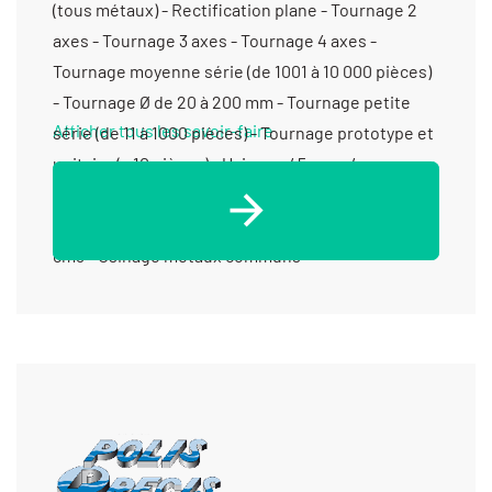
(tous métaux) - Rectification plane - Tournage 2
axes - Tournage 3 axes - Tournage 4 axes -
Tournage moyenne série (de 1001 à 10 000 pièces)
- Tournage Ø de 20 à 200 mm - Tournage petite
Afficher tous les savoir-faire
série (de 11 à 1000 pièces) - Tournage prototype et
unitaire (< 10 pièces) - Usinage / 5 axes / moyenne
série (de 1001 à 10 000 pièces) < 350 cm3 - Usinage
/ 5 axes /prototype et unitaire (< 10 pièces) < 350
cm3 - Usinage métaux communs