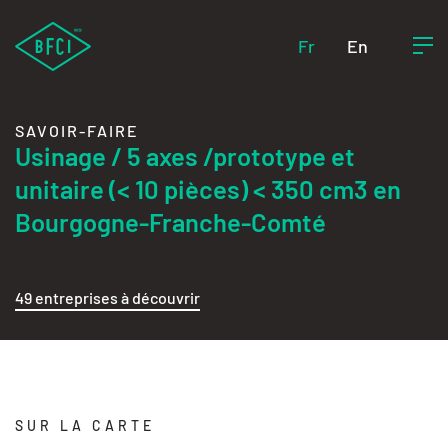
Fr
En
SAVOIR-FAIRE
Usinage / 5 axes /prototype et
unitaire (< 10 pièces) < 350 cm3 en
Bourgogne-Franche-Comté
49 entreprises à découvrir
SUR LA CARTE