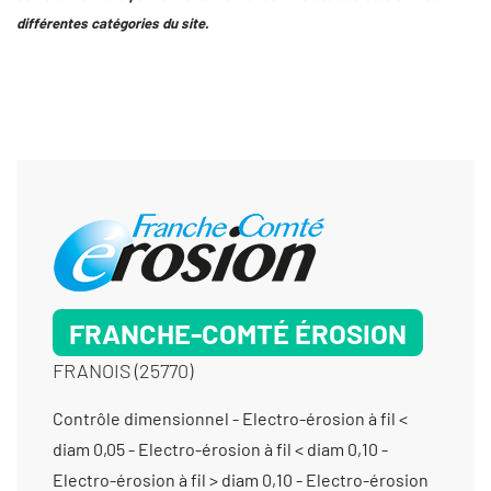
différentes catégories du site.
FRANCHE-COMTÉ ÉROSION
FRANOIS (25770)
Contrôle dimensionnel - Electro-érosion à fil < diam 0,05 - Electro-érosion à fil < diam 0,10 - Electro-érosion à fil > diam 0,10 - Electro-érosion à fil > diam 0,20 - Électro-érosion micro perçage - Électro-érosion par enfonçage - Fabricant d’outillage d’horlogerie / Bijouterie - Fabrication d'outillage pour la découpe - Fabrication d'outillage pour la transformation des matières plastiques - Fabrication d'outillage pour le découpage - Fabrication d'outils de marquage - Fabrication d’ensembles et de sous-ensembles - Fabrication d’outillage de presse - Fabrication d’outillage pour l’injection plastique - Fabrication de dispositifs médicaux non implantables - Fraisage proto - Fraisage série - Gravure - Gravure mécanique - Laser (gravure et marquage) - Micro-assemblage - Micro-usinage - Montage d’usinages - Prototypes (dispositifs médicaux) - Prototypes (fabrication) - Prototypes (tous métaux) - Usinage / 3 axes /petite série (de 10 à 1000 pièces) < 350 cm3 - Usinage / 3 axes /prototype et unitaire (< 10 pièces) < 350 cm3 - Usinage / 4 axes / moyenne série (de 1001 à 10 000 pièces) < 350 cm3 - Usinage / 4 axes /grande série (>10 000 pièces) < 350 cm3 - Usinage / 4 axes /petite série (de 10 à 1000 pièces) < 350 cm3 - Usinage / 4 axes /prototype et unitaire (< 10 pièces) < 350 cm3 - Usinage / 5 axes / moyenne série (de 1001 à 10 000 pièces) < 350 cm3 - Usinage / 5 axes /grande série (>10 000 pièces) < 350 cm3 - Usinage / 5 axes /petite série (de 10 à 1000 pièces) < 350 cm3 - Usinage / 5 axes /prototype et unitaire (< 10 pièces) < 350 cm3 -