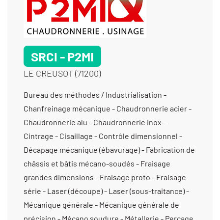
SRCI - P2MI
LE CREUSOT (71200)
Bureau des méthodes / Industrialisation - Chanfreinage mécanique - Chaudronnerie acier - Chaudronnerie alu - Chaudronnerie inox - Cintrage - Cisaillage - Contrôle dimensionnel - Décapage mécanique (ébavurage) - Fabrication de châssis et bâtis mécano-soudés - Fraisage grandes dimensions - Fraisage proto - Fraisage série - Laser (découpe) - Laser (sous-traitance) - Mécanique générale - Mécanique générale de précision - Mécano soudure - Métallerie - Perçage - Pliage - Prototypes (fabrication petite série) - Prototypes (fabrication) - Prototypes (tous métaux) - Rectification plane - Réparation d'ensembles mécaniques - Rodage - Roulage - Serrurerie industrielle - Soudage haute fréquence - Soudure / Brasure traditionnelle - Soudure aluminium - Soudure étanche - Soudure sous qualification - Taraudage - Tests de pression à l’air - Tôlerie fine/ de précision - Tôlerie industrielle - Tuyauterie alimentaire - Tuyauterie vinicole -