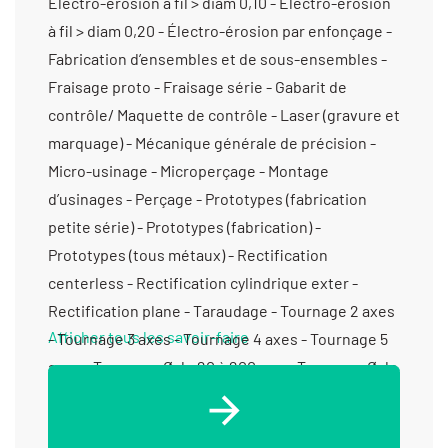
Electro-érosion à fil > diam 0,10 - Electro-érosion
à fil > diam 0,20 - Électro-érosion par enfonçage -
Fabrication d’ensembles et de sous-ensembles -
Fraisage proto - Fraisage série - Gabarit de
contrôle/ Maquette de contrôle - Laser (gravure et
marquage) - Mécanique générale de précision -
Micro-usinage - Microperçage - Montage
d’usinages - Perçage - Prototypes (fabrication
petite série) - Prototypes (fabrication) -
Prototypes (tous métaux) - Rectification
centerless - Rectification cylindrique exter -
Rectification plane - Taraudage - Tournage 2 axes
Afficher tous les savoir-faire
- Tournage 3 axes - Tournage 4 axes - Tournage 5
axes - Tournage Ø de 20 à 200 mm - Tournage Ø de
201 à 400 mm - Tournage petite série (de 11 à 1000
pièces) - Tournage prototype et unitaire (< 10