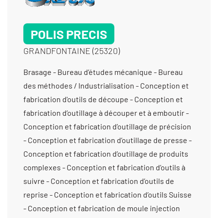
POLIS PRECIS
GRANDFONTAINE (25320)
Brasage - Bureau d’études mécanique - Bureau des méthodes / Industrialisation - Conception et fabrication d'outils de découpe - Conception et fabrication d’outillage à découper et à emboutir - Conception et fabrication d’outillage de précision - Conception et fabrication d’outillage de presse - Conception et fabrication d’outillage de produits complexes - Conception et fabrication d’outils à suivre - Conception et fabrication d’outils de reprise - Conception et fabrication d’outils Suisse - Conception et fabrication de moule injection haute-précision - Conception et fabrication de moules métalliques - Contrôle dimensionnel - Electro-érosion à fil > diam 0,10 - Electro-érosion à fil > diam 0,20 - Électro-érosion micro perçage - Electro-érosion micro-perçage < diam 0,3 - Électro-érosion par enfonçage - Fabricant d’outillage d’horlogerie / Bijouterie - Fabrication d'outillage pour la découpe - Fabrication d'outillage pour le découpage - Fabrication d’ensembles et de sous-ensembles - Fabrication d’outillage de presse - Fabrication d’outillage pour l’injection plastique - Fabrication de dispositifs médicaux non implantables - Fabrication de poinçon-matrice - Fabrication de sous-ensembles et d'ensembles pour machines spéciales - Maintenance d’outillage - Métallurgie des poudres - Métrologie avec contact (palpage) - Prestation - Métrologie sans contact (vidéo, optique, scanner) - Prestation - Micro-usinage - Polissage brillantage au tonneau (tribofinition) - Polissage électrolytique - Polissage technique sans déformation - Prototypes (fabrication petite série) -