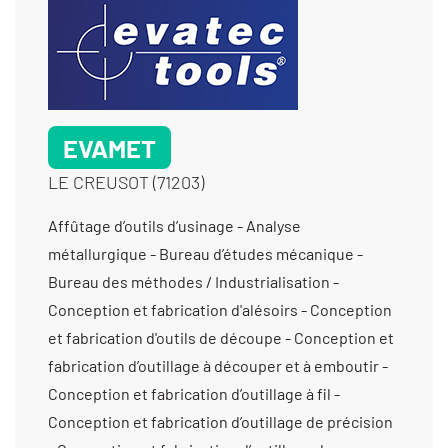
EVAMET
LE CREUSOT (71203)
Affûtage d’outils d’usinage - Analyse métallurgique - Bureau d’études mécanique - Bureau des méthodes / Industrialisation - Conception et fabrication d'alésoirs - Conception et fabrication d'outils de découpe - Conception et fabrication d’outillage à découper et à emboutir - Conception et fabrication d’outillage à fil - Conception et fabrication d’outillage de précision - Conception et fabrication d’outillage de presse - Conception et fabrication d’outillage de produits complexes - Conception et fabrication d’outillage pour la chaudronnerie - Conception et fabrication d’outils coupants - Conception et fabrication de forets étagés - Conception et fabrication de forets spéciaux - Conception et fabrication de fraises de forme - Électrostriction - Fabrication d'outillage pour la découpe - Fabrication d'outils de marquage - Fabrication d’outillage de fonderie - Fabrication de poinçon-matrice - Métallurgie des poudres - Polissage - Polissage (avivage) - Rectification centerless - Rectification cylindrique exter - Rectification cylindrique inter - Rectification cylindrique rayon - Rectification d'engrenages et de denture - Rectification de forme - Rectification de profils - Rectification en passe profonde - Rectification plane - Taillage de pignons à denture droite - Taillage de pignons coniques - Usinage / 5 axes /grande série (>10 000 pièces) < 350 cm3 - Usinage / 5 axes /grande série (>10 000 pièces) > 1000 cm3 - Usinage / 5 axes /prototype et unitaire (< 10 pièces) < 350 cm3