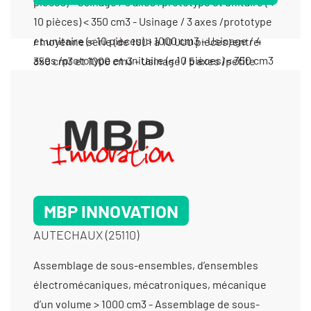
pièces) - Usinage / 3 axes /prototype et unitaire (<
10 pièces) < 350 cm3 - Usinage / 3 axes /prototype
et unitaire (< 10 pièces) > 1000 cm3 - Usinage / 4
axes /prototype et unitaire (< 10 pièces) < 350 cm3
- Usinage / 4 axes /prototype et unitaire (< 10
pièces) > 1000 cm3 - Usinage / 4 axes /prototype
et unitaire (< 10 pièces) entre 350 cm3 et 1000 cm3
- Usinage / 5 axes /prototype et unitaire (< 10
pièces) < 350 cm3 - Usinage / 5 axes /prototype et
unitaire (< 10 pièces) > 1000 cm3 - Usinage métaux
communs
MBP INNOVATION
AUTECHAUX (25110)
Assemblage de sous-ensembles, d’ensembles électromécaniques, mécatroniques, mécanique d’un volume > 1000 cm3 - Assemblage de sous-ensembles, d’ensembles électromécaniques, mécatroniques, mécanique d’un volume > 500 cm3 - Contrôle dimensionnel - Filetage - Fraisage proto - Fraisage série - Fraisage vertical - Marquage par micro percussion - Mécanique générale - Mécanique générale de précision - Microbillage - Mise en forme par enlèvement de matière - Montage d’usinages - Prototypes (fabrication petite série) - Prototypes (tous métaux) - Rectification plane - Taraudage - Tournage < Ø 20 mm - Tournage 2 axes - Tournage 3 axes - Tournage 4 axes - Tournage multifonctions - Tournage Ø 401 mm à 1000 mm - Tournage Ø de 20 à 200 mm - Tournage Ø de 201 à 400 mm - Tournage petite série (de 11 à 1000 pièces) - Tournage prototype et unitaire (< 10 pièces) - Usinage / 3 axes /petite série (de 10 à 1000 pièces) < 350 cm3 - Usinage / 3 axes /petite série (de 10 à 1000 pièces) entre 350 cm3 et 1000 cm3 - Usinage / 3 axes /prototype et unitaire (< 10 pièces) < 350 cm3 - Usinage / 3 axes /prototype et unitaire (< 10 pièces) entre 350 cm3 et 1000 cm3 - Usinage / 4 axes /petite série (de 10 à 1000 pièces) < 350 cm3 - Usinage / 4 axes /petite série (de 10 à 1000 pièces) entre 350 cm3 et 1000 cm3 - Usinage / 4 axes /prototype et unitaire (< 10 pièces) < 350 cm3 - Usinage / 4 axes /prototype et unitaire (< 10 pièces) entre 350 cm3 et 1000 cm3 - Usinage / 5 axes /petite série (de 10 à 1000 pièces) < 350 cm3 - Usinage / 5 axes /petite série (de 10 à 1000 pièces) entre 350 cm3 et 1000 cm3 -