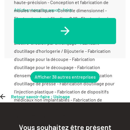
Afficher tous les savoir-faire
Afficher 38 autres entreprises
Retour savoir-faire : Usinage
Vous souhaitez être présent