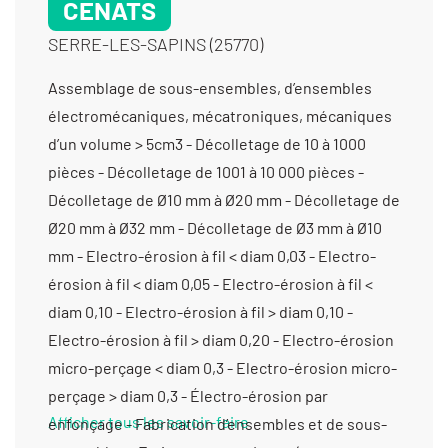
CENATS
SERRE-LES-SAPINS (25770)
Assemblage de sous-ensembles, d’ensembles électromécaniques, mécatroniques, mécaniques d’un volume > 5cm3 - Décolletage de 10 à 1000 pièces - Décolletage de 1001 à 10 000 pièces - Décolletage de Ø10 mm à Ø20 mm - Décolletage de Ø20 mm à Ø32 mm - Décolletage de Ø3 mm à Ø10 mm - Electro-érosion à fil < diam 0,03 - Electro-érosion à fil < diam 0,05 - Electro-érosion à fil < diam 0,10 - Electro-érosion à fil > diam 0,10 - Electro-érosion à fil > diam 0,20 - Electro-érosion micro-perçage < diam 0,3 - Electro-érosion micro-perçage > diam 0,3 - Électro-érosion par enfonçage - Fabrication d’ensembles et de sous-ensembles - Fraisage proto - Laser (gravure et marquage) - Mécanique générale de précision - Parachèvement (finition de bords) - Rectification plane - Tournage moyenne série (de 1001 à 10 000 pièces) - Tournage Ø de 20 à 200 mm - Tournage Ø de 201 à 400 mm - Tournage petite série (de 11 à 1000 pièces) - Tournage prototype et unitaire (< 10 pièces) - Usinage / 3 axes / moyenne série (de 1001 à 10 000 pièces) > 1000 cm3 - Usinage / 3 axes / moyenne série (de 1001 à 10 000 pièces) entre 350 cm3 et 1000 cm3 - Usinage / 3 axes /petite série (de 10 à 1000 pièces) < 350 cm3 - Usinage / 3 axes /petite série (de 10 à 1000 pièces) > 1000 cm3 - Usinage / 3 axes /petite série (de 10 à 1000 pièces) entre 350 cm3 et 1000 cm3 - Usinage / 3 axes /prototype et unitaire (< 10 pièces) < 350 cm3 - Usinage / 3 axes /prototype et unitaire (< 10 pièces) > 1000 cm3 - Usinage / 3 axes /prototype et unitaire (< 10 pièces) entre 350 cm3 et 1000 cm3 - Usinage / 4 axes / moyenne série (de 1001 à 10 000 pièces) < 350 cm3 - Usinage / 4 axes / moyenne série (de 1001 à 10 000 pièces) entre 350 cm3 et 1000 cm3 - Usinage / 4 axes /petite série (de 10 à 1000 pièces) < 350 cm3 -
Afficher tous les savoir-faire