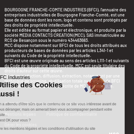
BOURGOGNE FRANCHE-COMTE INDUSTRIES (BFCI), l’annuaire des
entreprises industrielles de Bourgogne Franche-Comté, est une
base de données dont les nom, logo et contenu sont protégés par
des droits de propriété intellectuelle.
Elle est éditée au format papier et électronique, et produite par la
société MEDIA CONTACTS CREATION (MCC), SAS immatriculée au
RCS de Besançon sous le numéro 434463683.
MCC dispose notamment sur BFCI de tous les droits attribués aux
producteurs de bases de données par les articles L341-1 et
suivants du Code de la propriété intellectuelle.
BFCI est une œuvre originale au sens des articles L111-1 et suivants
du Code de la propriété intellectuelle. MCC est seule titulaire des
droits d’auteur sur cette œuvre.
Toute reproduction, diffusion, extraction, notamment par une
BFC Industries
technique de scraping, réutilisation totale ou partielle de BFCI
Utilise des Cookies
sans l’autorisation expresse et écrite de MCC est interdite.
aussi !
© 2026 | BFC Industries | tous droits réservés
On a attendu d'être sûrs que le contenu de ce site vous intéresse avant de
vous déranger, mais on aimerait bien vous accompagner pendant votre
Mentions légales
Politique de confidentialité
visite...
C'est OK pour vous ?
Gérer les cookies
Lire les mentions légales et les conditions d'utilisation du site