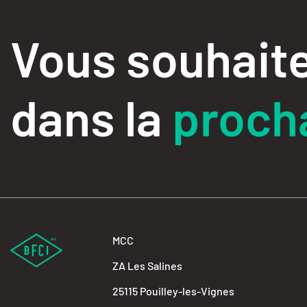
Vous souhaite
dans la
procha
MCC
ZA Les Salines
25115 Pouilley-les-Vignes