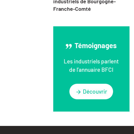
industriels de Bourgogne-
Franche-Comté
Témoignages
Les industriels parlent
de l’annuaire BFCI
Découvrir