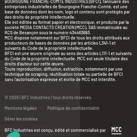
BOURGOGNE FRANCHE-COMTE INDUSTRIES (BFCI), l’annuaire des
entreprises industrielles de Bourgogne Franche-Comté, est une
base de données dont les nom, logo et contenu sont protégés par
des droits de propriété intellectuelle.
Elle est éditée au format papier et électronique, et produite par la
société MEDIA CONTACTS CREATION (MCC), SAS immatriculée au
RCS de Besançon sous le numéro 434463683.
MCC dispose notamment sur BFCI de tous les droits attribués aux
producteurs de bases de données par les articles L341-1 et
suivants du Code de la propriété intellectuelle.
BFCI est une œuvre originale au sens des articles L111-1 et suivants
du Code de la propriété intellectuelle. MCC est seule titulaire des
droits d’auteur sur cette œuvre.
Toute reproduction, diffusion, extraction, notamment par une
BFC Industries
technique de scraping, réutilisation totale ou partielle de BFCI
Utilise des Cookies
sans l’autorisation expresse et écrite de MCC est interdite.
aussi !
© 2026 | BFC Industries | tous droits réservés
On a attendu d'être sûrs que le contenu de ce site vous intéresse avant de
vous déranger, mais on aimerait bien vous accompagner pendant votre
Mentions légales
Politique de confidentialité
visite...
C'est OK pour vous ?
Gérer les cookies
Lire les mentions légales et les conditions d'utilisation du site
BFC Industries est conçu, édité et commercialisé par
Consentements certifiés par