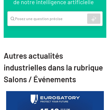
de notre intelligence artificielle
Recher
Posez une question précise
Autres actualités
industrielles dans la rubrique
Salons / Événements