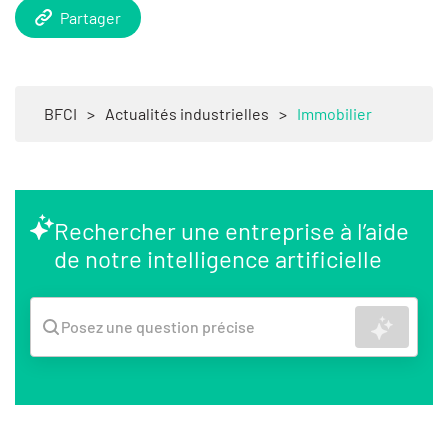
Partager
BFCI
>
Actualités industrielles
>
Immobilier
Rechercher une entreprise à l’aide
de notre intelligence artificielle
Recher
Posez une question précise