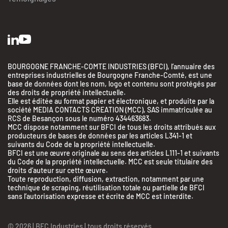
BOURGOGNE FRANCHE-COMTE INDUSTRIES (BFCI), l’annuaire des
entreprises industrielles de Bourgogne Franche-Comté, est une
base de données dont les nom, logo et contenu sont protégés par
des droits de propriété intellectuelle.
Elle est éditée au format papier et électronique, et produite par la
société MEDIA CONTACTS CREATION (MCC), SAS immatriculée au
RCS de Besançon sous le numéro 434463683.
MCC dispose notamment sur BFCI de tous les droits attribués aux
producteurs de bases de données par les articles L341-1 et
suivants du Code de la propriété intellectuelle.
BFCI est une œuvre originale au sens des articles L111-1 et suivants
du Code de la propriété intellectuelle. MCC est seule titulaire des
droits d’auteur sur cette œuvre.
Toute reproduction, diffusion, extraction, notamment par une
BFC Industries
technique de scraping, réutilisation totale ou partielle de BFCI
Utilise des Cookies
sans l’autorisation expresse et écrite de MCC est interdite.
aussi !
© 2026 | BFC Industries | tous droits réservés
On a attendu d'être sûrs que le contenu de ce site vous intéresse avant de