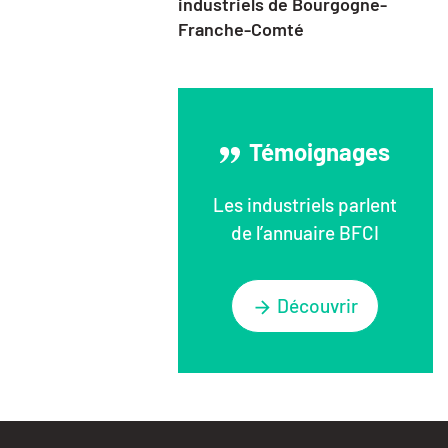
industriels de Bourgogne-
Franche-Comté
Témoignages
Les industriels parlent
de l’annuaire BFCI
Découvrir