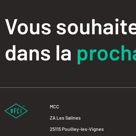
Vous souhaite
dans la
procha
MCC
ZA Les Salines
25115 Pouilley-les-Vignes