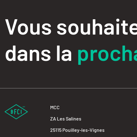
Vous souhaite
dans la
procha
MCC
ZA Les Salines
25115 Pouilley-les-Vignes