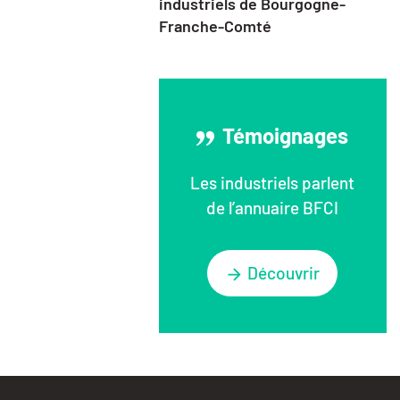
industriels de Bourgogne-
Franche-Comté
Témoignages
Les industriels parlent
de l’annuaire BFCI
Découvrir